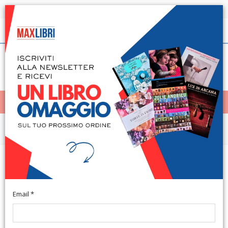
Spedizione in 24h per tutti i libri disponibili
Italiano
(0)
(
0
)
< Home
MENÙ
Arte e architettura
La seduzione dell'artigianato.
Artigianato nella storia
Email *
Firenze, 1990; br., pp. 220, ill. b/n e col., cm 24x22.