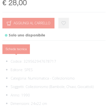
€ 28,00
AGGIUNGI AL CARRELLO
Solo uno disponibile
Scheda tecnica
Codice:
329562947678717
Editore:
SPES
Categoria:
Numismatica - Collezionismo
Soggetti:
Collezionismo (Bambole, Chiavi, Giocattoli)
Anno: 1990
Dimensioni: 24x22 cm