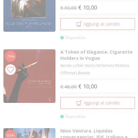
€ 10,00
€ 30,00
Aggiungi al carrello
Disponibile
A Token of Elegance. Cigarette
79%
Holders in Vogue
Barnes Lorber Martin;McNamara Rebecca
Officina Libraria
€ 10,00
€ 48,00
Aggiungi al carrello
Disponibile
Nino Ventura. Liquidas
83%
convergencias. [Ed. Italiana e