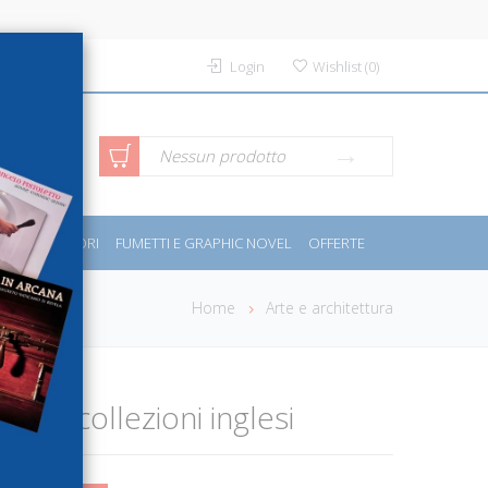
Login
Wishlist
(
0
)
rca avanzata
Nessun prodotto
PORT E MOTORI
FUMETTI E GRAPHIC NOVEL
OFFERTE
Home
Arte e architettura
ti di collezioni inglesi