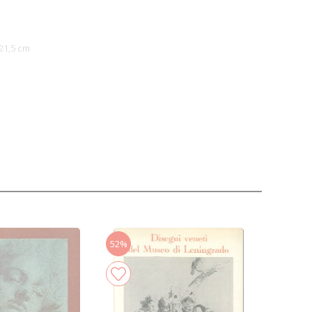
21,5 cm
52%