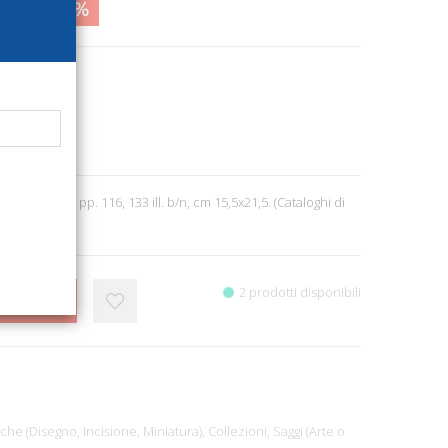
0,66
52%
 Artigianato
9
za, 1993; br., pp. 116, 133 ill. b/n, cm 15,5x21,5. (Cataloghi di
ni).
2 prodotti disponibili
CARRELLO
iche (Disegno, Incisione, Miniatura),
Collezioni,
Saggi (Arte o