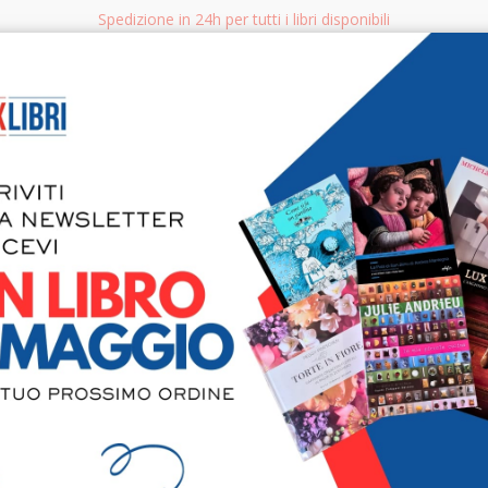
Spedizione in 24h per tutti i libri disponibili
bri.it
Rice
CERCA
AGGISTICA
LIBRI PER BAMBINI E RAGAZZI
MANUALI - GUIDE - CORSI
S
Disegni vene