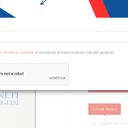
€ 10,00
€ 2
Codice:
31967777639
Editore:
Neri Pozza
Categoria:
Altre Arti -
Ean13:
978887305046
o i
Termini e Condizioni
e acconsendo al trattamento dei miei dati personali
A cura di Stoock J. Vicen
mostre della Fond. G. Ci
AGGIUNGI AL 
Scheda tecnica
Soggetti:
Arti Graf