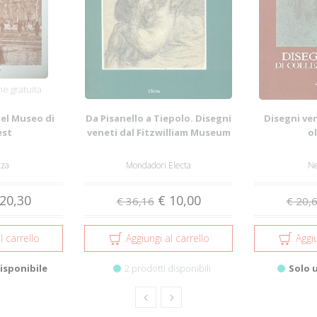
e gratuita
del Museo di
Da Pisanello a Tiepolo. Disegni
Disegni ven
est
veneti dal Fitzwilliam Museum
o
di ...
zza
Mondadori Electa
Ne
20,30
€ 10,00
€ 36,16
€ 20,
l carrello
Aggiungi al carrello
Aggiu
isponibile
2 prodotti disponibili
Solo 