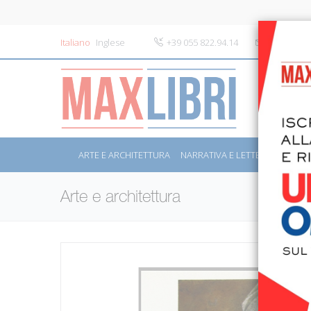
Italiano
Inglese
+39 055 822.94.14
info@maxli
ARTE E ARCHITETTURA
NARRATIVA E LETTERATURA
S
Arte e architettura