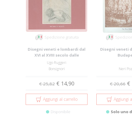
Spedizione gratuita
Spedizion
Disegni veneti e lombardi dal
Disegni veneti 
XVI al XVIII secolo dalle
Budap
collezion...
Ugo Ruggeri
Bonsignori
Neri Po
€ 14,90
€ 
€ 25,82
€ 20,66
Aggiungi al carrello
Aggiungi a
Disponibile
Solo uno d