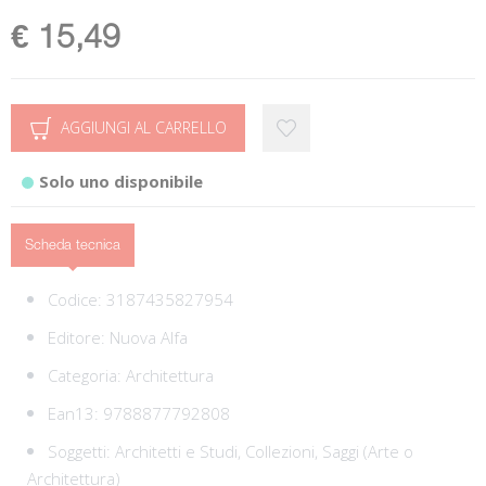
€ 15,49
AGGIUNGI AL CARRELLO
Solo uno disponibile
Scheda tecnica
Codice:
3187435827954
Editore:
Nuova Alfa
Categoria:
Architettura
Ean13:
9788877792808
Soggetti:
Architetti e Studi,
Collezioni,
Saggi (Arte o
Architettura)