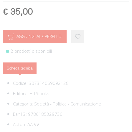
€ 35,00
AGGIUNGI AL CARRELLO
2 prodotti disponibili
Scheda tecnica
Codice:
307314069092128
Editore:
ETPbooks
Categoria:
Società - Politica - Comunicazione
Ean13:
9786185329730
Autori:
AA.VV.