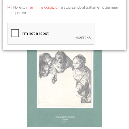
b/n e col., cm 21x30.
Ho letto i
Termini e Condizioni
e acconsendo al trattamento dei miei
dati personali