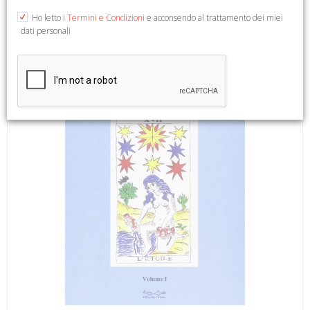
(Viadelmattonumero0).
Ho letto i
Termini e Condizioni
e acconsendo al trattamento dei miei
dati personali