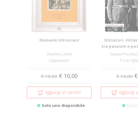
Eminenti Vittoriani
Dittatori. Hitle
tra passioni e pote
d...
Strachey Lytton
Scaccia Pino;Rav
Castelvecchi
Tra le righe
€ 10,00
€
€ 19,50
€ 15,00
Aggiungi al carrello
Aggiungi a
Solo uno disponibile
Dispo