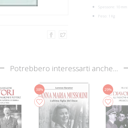
Spessore: 10 mm
Peso: 1 Kg
Potrebbero interessarti anche...
38%
29%