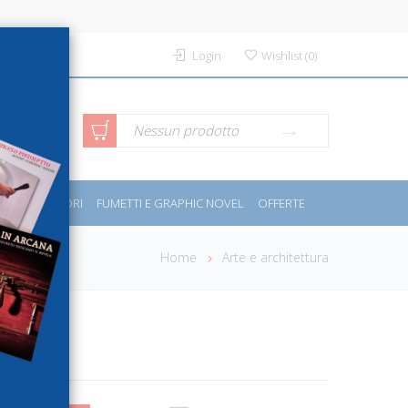
Login
Wishlist
(
0
)
rca avanzata
Nessun prodotto
PORT E MOTORI
FUMETTI E GRAPHIC NOVEL
OFFERTE
Home
Arte e architettura
us Rex