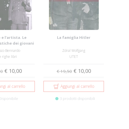
 e l'artista. Le
La famiglia Hitler
stiche dei giovani
ssol...
sco Bennardo
Zdral Wolfgang
e righe libri
UTET
€ 10,00
€ 10,00
00
€ 19,50
ngi al carrello
Aggiungi al carrello
Disponibile
3 prodotti disponibili