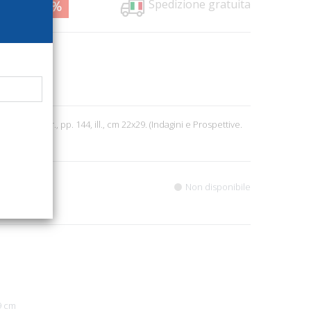
Spedizione gratuita
8,00
17%
1142
o
4
a, 2005; br., pp. 144, ill., cm 22x29. (Indagini e Prospettive.
Non disponibile
9 cm