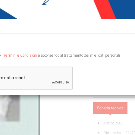
€ 14,98
€ 1
Codice:
29970127744
Editore:
Longo Angel
Ean13:
978888063461
A cura di Mazza D. Ravenn
o i
Termini e Condizioni
e acconsendo al trattamento dei miei dati personali
28).
Scheda tecnica
Anno: 2005
Dimensioni: 22x2