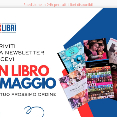
Spedizione in 24h per tutti i libri disponibili
bri.it
Rice
CERCA
AGGISTICA
LIBRI PER BAMBINI E RAGAZZI
MANUALI - GUIDE - CORSI
S
Theoderic