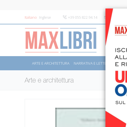
Italiano
Inglese
+39 055 822.94.14
info@maxli
ARTE E ARCHITETTURA
NARRATIVA E LETTERATURA
S
Arte e architettura