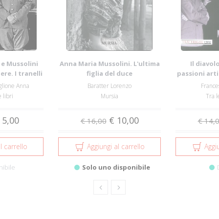
r e Mussolini
Anna Maria Mussolini. L'ultima
Il diavolo
re. I tranelli
figlia del duce
passioni arti
Mu
iglione Anna
Baratter Lorenzo
France
 libri
Mursia
Tra l
 5,00
€ 10,00
€ 16,00
€ 14,
l carrello
Aggiungi al carrello
Aggiu
nibile
Solo uno disponibile