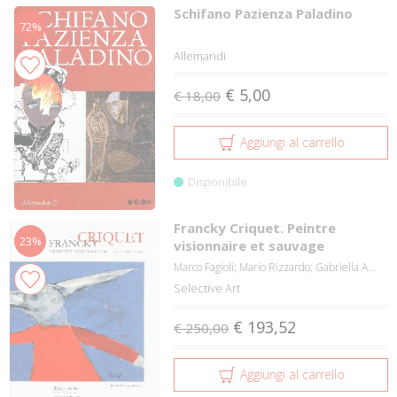
Schifano Pazienza Paladino
72%
Allemandi
€ 5,00
€ 18,00
Aggiungi al carrello
Disponibile
Francky Criquet. Peintre
23%
visionnaire et sauvage
Marco Fagioli; Mario Rizzardo; Gabriella A...
Selective Art
€ 193,52
€ 250,00
Aggiungi al carrello