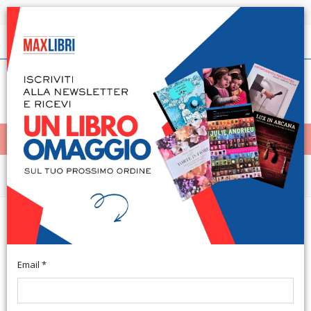
Spedizione in 24h per tutti i libri disponibili
Italiano
(0)
(
0
)
< Home
MENÙ
Arte e architettura
Studi di Storia dello spettacolo.
Omaggio a Siro Ferrone
Email *
A cura di Mazzoni S. Firenze, 2011; br., pp. 735, cm 17x24.