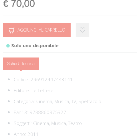
€ 70,00
AGGIUNGI AL CARRELLO
Solo uno disponibile
Scheda tecnica
Codice:
296912447443141
Editore:
Le Lettere
Categoria:
Cinema, Musica, TV, Spettacolo
Ean13:
9788860875327
Soggetti:
Cinema,
Musica,
Teatro
Anno: 2011