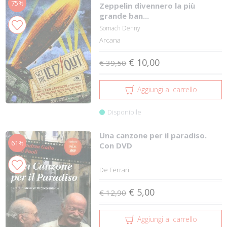
75%
Zeppelin divennero la più
grande ban...
Somach Denny
Arcana
€ 10,00
€ 39,50
Aggiungi al carrello
Disponibile
Una canzone per il paradiso.
61%
Con DVD
De Ferrari
€ 5,00
€ 12,90
Aggiungi al carrello