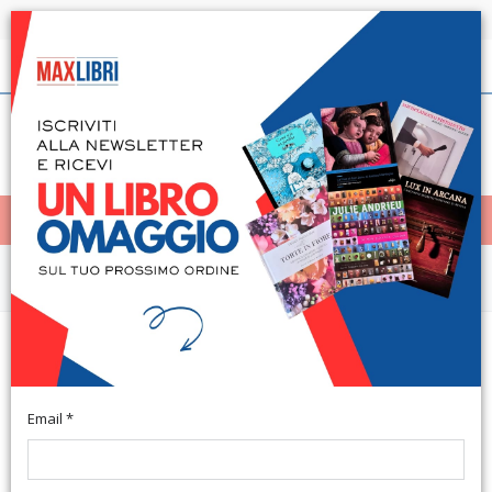
Spedizione in 24h per tutti i libri disponibili
Italiano
(0)
(
0
)
< Home
MENÙ
Arte e architettura
San Gimignano, Certaldo,
Monteriggioni
Email *
Montepulciano, 2014; br., pp. 8, ill. (Guidorama).