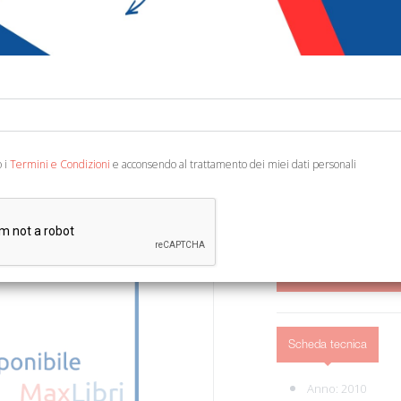
€ 4,90
Codice:
28556315801
Editore:
SP Joy
Categoria:
Arte e arch
Ean13:
802099473101
o i
Termini e Condizioni
e acconsendo al trattamento dei miei dati personali
Testo Italiano e Inglese.
AGGIUNGI AL 
Scheda tecnica
Anno: 2010