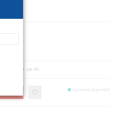
6617
itettura
0
 Alba, 2010; br., pp. 64.
6 prodotti disponibili
CARRELLO