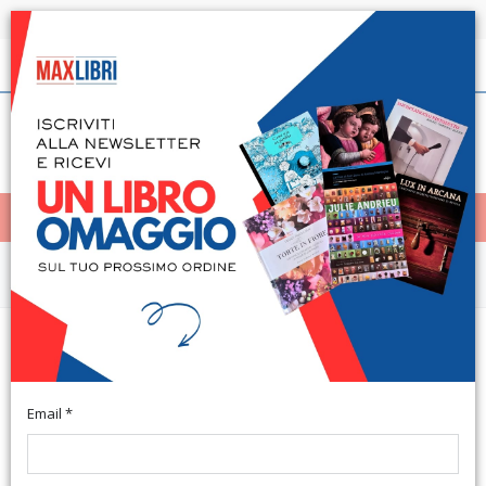
Spedizione in 24h per tutti i libri disponibili
Italiano
(0)
(
0
)
< Home
MENÙ
Arte e architettura
Pinacoteca Civica "Galileo
Cattabriga Quaderno" N°1
Email *
Bondeno, 1996; br., pp. 24, 12 tavv. col., 8 ill. col., cm
20,5x20,5.