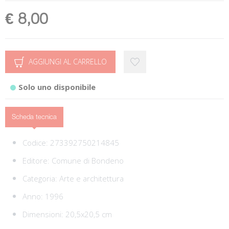
€ 8,00
AGGIUNGI AL CARRELLO
Solo uno disponibile
Scheda tecnica
Codice:
273392750214845
Editore:
Comune di Bondeno
Categoria:
Arte e architettura
Anno: 1996
Dimensioni: 20,5x20,5 cm