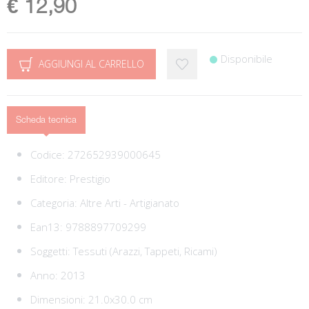
€ 12,90
Disponibile
AGGIUNGI AL CARRELLO
Scheda tecnica
Codice:
272652939000645
Editore:
Prestigio
Categoria:
Altre Arti - Artigianato
Ean13:
9788897709299
Soggetti:
Tessuti (Arazzi, Tappeti, Ricami)
Anno: 2013
Dimensioni: 21.0x30.0 cm