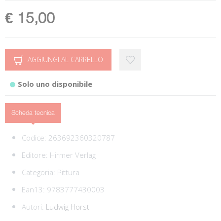
€ 15,00
AGGIUNGI AL CARRELLO
Solo uno disponibile
Scheda tecnica
Codice:
263692360320787
Editore:
Hirmer Verlag
Categoria:
Pittura
Ean13:
9783777430003
Autori:
Ludwig Horst