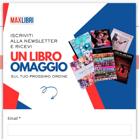
Spedizione in 24h per tutti i libri disponibili
Italiano
(0)
(
0
)
< Home
MENÙ
Arte e architettura
Munchner Malerei im 19.
Jahrhundert
Email *
German Text. München, 1978; clothbound, pp. 133, b/w and
col. plates, cm 26x31.