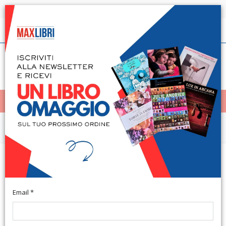
Spedizione in 24h per tutti i libri disponibili
Italiano
(0)
(
0
)
< Home
MENÙ
Arte e architettura
Progettare il recupero. Strumenti
e tecniche per riqualificare la città
Email *
Roma, 1991; br., pp. 226, ill. b/n e col., cm 17x24. (Arti Visive,
Architettura e Urbanistica). (Architettura, urbanistica e