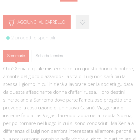
AGGIUNGI AL CARRELLO
2 prodotti disponibili
Sommario
Scheda tecnica
Chi è Xenia e quale mistero si cela in questa donna di potere,
amante del gioco d'azzardo? La vita di Luigi non sarà più la
stessa il giorno in cui inizierà a lavorare per la società guidata
da questa affascinante donna d'affari russa. I loro destini
s'incrociano a Sanremo dove parte l'ambizioso progetto che
prevede la costruzione di un nuovo Casinò. Viaggeranno
insieme fino a Las Vegas, facendo tappa nella fredda Siberia,
per poi tornare nel luogo in cui si sono conosciuti. Ma Xenia a
differenza di Luigi non sembra interessata all'amore, perché la
sua realizzazione consiste nella vincita al gioco, in particolare al