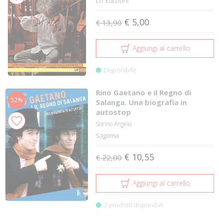
LIT Edizioni
€ 5,00
€ 13,90
Aggiungi al carrello
Disponibile
Rino Gaetano e il Regno di
52%
Salanga. Una biografia in
autostop
Sorino Angelo
Sagoma
€ 10,55
€ 22,00
Aggiungi al carrello
2 prodotti disponibili