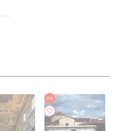
0,5 cm
75%