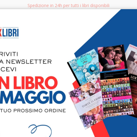
Spedizione in 24h per tutti i libri disponibili
bri.it
Rice
CERCA
AGGISTICA
LIBRI PER BAMBINI E RAGAZZI
MANUALI - GUIDE - CORSI
S
Gaude, Pad
del Santo d
storia e del