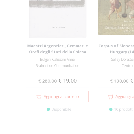
Maestri Argentieri, Gemmari e
Corpus of Sienese
Orafi degli Stati della Chiesa
Hungary (14
Bulgari Calissoni Anna
Sallay Dóra;Sa
Brainaction Communication
Centro 
€ 19,00
€
€ 280,00
€ 130,00
Aggiungi al carrello
Aggiungi a
Disponibile
10 prodotti 