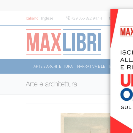
Italiano
Inglese
+39 055 822.94.14
info@maxli
ARTE E ARCHITETTURA
NARRATIVA E LETTERATURA
S
Arte e architettura