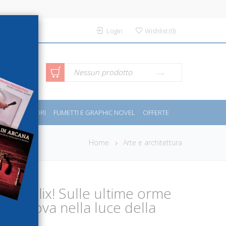
Login
Wishlist
(
0
)
rca avanzata
Nessun prodotto
PORT E MOTORI
FUMETTI E GRAPHIC NOVEL
OFFERTE
Home
Arte e architettura
ua Felix! Sulle ultime orme
i Padova nella luce della
l'arte