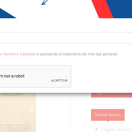
€ 10,00
Codice:
24654203244
Editore:
EMP - Edizio
Categoria:
Architettu
o i
Termini e Condizioni
e acconsendo al trattamento dei miei dati personali
Noventa Padovana, 1931; 
AGGIUNGI AL 
Scheda tecnica
Soggetti:
Architett