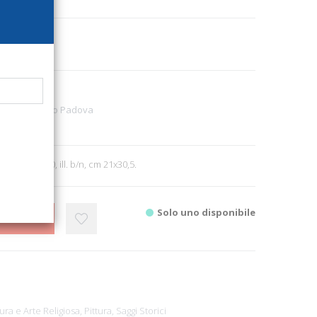
3905
ni Messaggero Padova
ra
br., pp. 170, ill. b/n, cm 21x30,5.
Solo uno disponibile
CARRELLO
ura e Arte Religiosa,
Pittura,
Saggi Storici