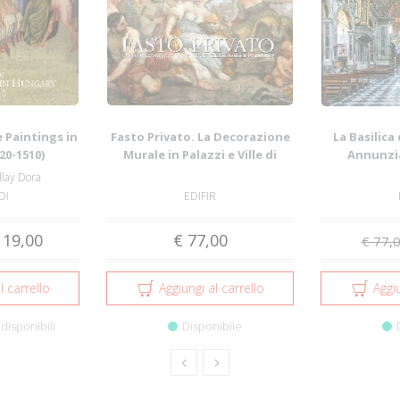
 Paintings in
Fasto Privato. La Decorazione
La Basilica
20-1510)
Murale in Palazzi e Ville di
Annunziat
Famigl...
Seic
llay Dora
Di
EDIFIR
 19,00
€ 77,00
€ 77,
l carrello
Aggiungi al carrello
Aggiu
disponibili
Disponibile