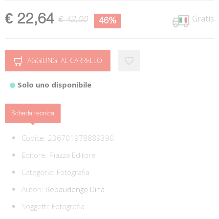
€ 22,64
Gratis
€ 42,00
46%
AGGIUNGI AL CARRELLO
Solo uno disponibile
Scheda tecnica
Codice:
236701978889390
Editore:
Piazza Editore
Categoria:
Fotografia
Autori:
Rebaudengo Dina
Soggetti:
Fotografia