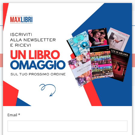
Spedizione in 24h per tutti i libri disponibili
Italiano
(0)
(
0
)
< Home
MENÙ
Arte e architettura
Le isole San Carlo e Santa
Elisabetta
Email *
Silea, 1979; ril. in cofanetto, pp. 132, ill. b/n e col. (Torino in
Archivio. 3).