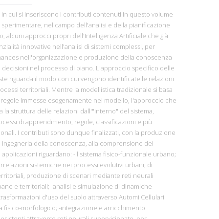
a in cui si inseriscono i contributi contenuti in questo volume
e sperimentare, nel campo dell'analisi e della pianificazione
rio, alcuni approcci propri dell'Intelligenza Artificiale che già
alità innovative nell'analisi di sistemi complessi, per
rmances nell'organizzazione e produzione della conoscenza
decisioni nel processo di piano. L'approccio specifico delle
e riguarda il modo con cui vengono identificate le relazioni
ocessi territoriali. Mentre la modellistica tradizionale si basa
i regole immesse esogenamente nel modello, l'approccio che
 la struttura delle relazioni dall'"interno" del sistema,
ocessi di apprendimento, regole, classificazioni e più
onali. I contributi sono dunque finalizzati, con la produzione
di ingegneria della conoscenza, alla comprensione dei
e applicazioni riguardano: -il sistema fisico-funzionale urbano;
rrelazioni sistemiche nei processi evolutivi urbani, di
rritoriali, produzione di scenari mediante reti neurali
bane e territoriali; -analisi e simulazione di dinamiche
trasformazioni d'uso del suolo attraverso Automi Cellulari
ema fisico-morfologico; -integrazione e arricchimento
sistenti attraverso reti neurali supervisionate, per