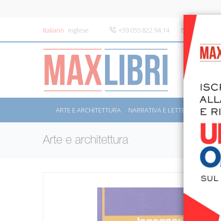
Italiano
Inglese
+39 055 822.94.14
info@maxli
ARTE E ARCHITETTURA
NARRATIVA E LETTERATURA
S
Arte e architettura