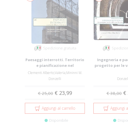
Spedizione gratuita
Spedizion
Paesaggi interrotti. Territorio
Ingegneria e pa
e pianificazione nel
progetto per le va
Mezzogiorno
Clementi Alberto;Valeria;Mininni M.
Donzelli
Donzel
€ 23,99
€ 
€ 25,00
€ 38,00
Aggiungi al carrello
Aggiungi a
Disponibile
Dispo