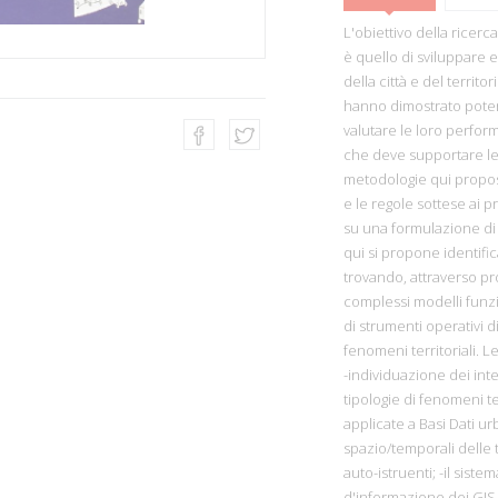
L'obiettivo della ricerc
è quello di sviluppare 
della città e del territo
hanno dimostrato potenzi
valutare le loro perfo
che deve supportare le 
metodologie qui propost
e le regole sottese ai pr
su una formulazione d
qui si propone identifica
trovando, attraverso pr
complessi modelli funzi
di strumenti operativi 
fenomeni territoriali. L
-individuazione dei inte
tipologie di fenomeni te
applicate a Basi Dati ur
spazio/temporali delle 
auto-istruenti; -il sist
d'informazione dei GIS e