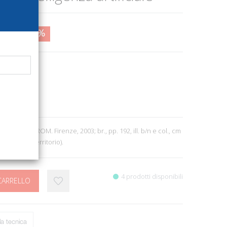
0,00
67%
947
Natura
0
cclude CD-ROM. Firenze, 2003; br., pp. 192, ill. b/n e col., cm
Città e del Territorio).
4 prodotti disponibili
CARRELLO
a tecnica