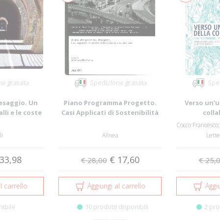
e gratuita
Spedizione gratuita
Sped
esaggio. Un
Piano Programma Progetto.
Verso un'u
lli e le coste
Casi Applicati di Sostenibilità
coll
Urbana...
li
Alinea
Lett
33,98
€ 17,60
€ 28,00
€ 25,
l carrello
Aggiungi al carrello
Aggiu
nibile
10 prodotti disponibili
2 pro