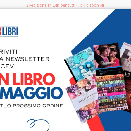
Spedizione in 24h per tutti i libri disponibili
bri.it
Rice
CERCA
AGGISTICA
LIBRI PER BAMBINI E RAGAZZI
MANUALI - GUIDE - CORSI
S
Ingegneria 
della conos
strumenti de