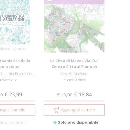
izione gratuita
rbanistica della
La Città di Mezza Via. Dal
aborazione
Centro Città al Piano di
Quartiere: ...
Cocco Francesco;Fenu Nicolò;Lecis Cocco-O...
Castelli Giordana
eraVentidue
Palombi Editori
€ 23,99
€ 18,84
00
€ 19,00
ngi al carrello
Aggiungi al carrello
dotti disponibili
Solo uno disponibile