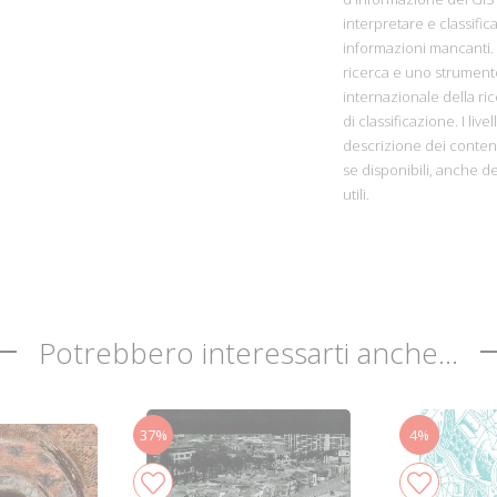
interpretare e classifica
informazioni mancanti. 
ricerca e uno strumento d
internazionale della rice
di classificazione. I liv
descrizione dei contenut
se disponibili, anche de
utili.
Potrebbero interessarti anche...
37%
4%