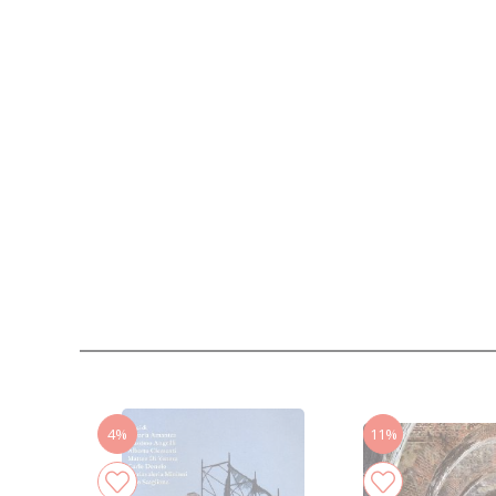
4%
11%