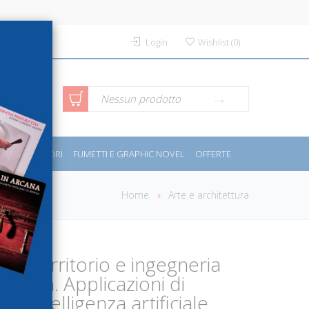
Login
Wishlist
(
0
)
rca avanzata
Nessun prodotto
PORT E MOTORI
FUMETTI E GRAPHIC NOVEL
OFFERTE
Home
Arte e architettura
del territorio e ingegneria
cenza. Applicazioni di
ll'intelligenza artificiale