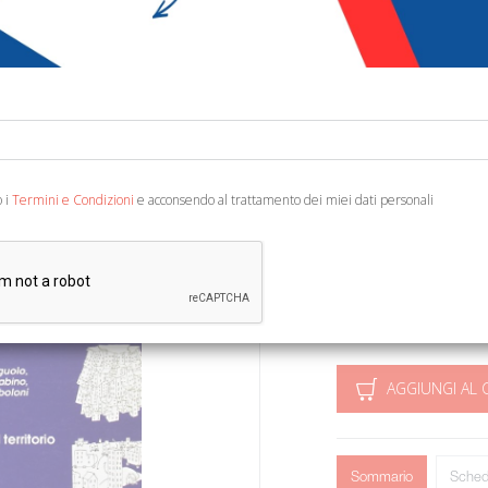
€ 10,00
€ 3
Codice:
23144125703
Editore:
Alinea
Categoria:
Animali - 
o i
Termini e Condizioni
e acconsendo al trattamento dei miei dati personali
Ean13:
978888125701
A cura di S. Lombardo. A
17x24. (Ingegneria della 
AGGIUNGI AL 
Sommario
Sched