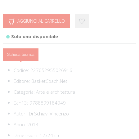
AGGIUNGI AL CARRELLO
Solo uno disponibile
Scheda tecnica
Codice:
227052955026916
Editore:
BasketCoach.Net
Categoria:
Arte e architettura
Ean13:
9788899184049
Autori:
Di Schiavi Vincenzo
Anno: 2014
Dimensioni: 17x24 cm