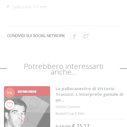
Spessore: 10 mm
CONDIVIDI SUI SOCIAL NETWORK
Potrebbero interessarti
anche...
La pallacanestro di Vittorio
5%
Tracuzzi. L'interprete geniale di
un...
Gebbia Gaetano
BasketCoach.Net
€ 15,17
€ 16,00