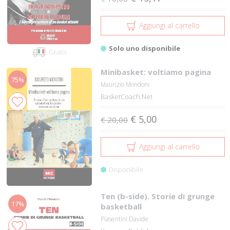
Aggiungi al carrello
Solo uno disponibile
Gratis
Minibasket: voltiamo pagina
75%
Maurizio Mondoni
BasketCoach.Net
€ 5,00
€ 20,00
Aggiungi al carrello
Disponibile
Ten (b-side). Storie di grunge
17%
basketball
Piasentini Davide