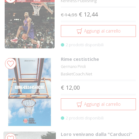
Kenness Publishing
€ 12,44
€ 14,95
Aggiungi al carrello
2 prodotti disponibili
Rime cestistiche
Germano Piroli
BasketCoach.Net
€ 12,00
Aggiungi al carrello
2 prodotti disponibili
Loro venivano dalla "Carducci"