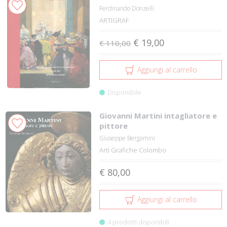
Ferdinando Donzelli
ARTIGRAF
€ 19,00
€ 110,00
Aggiungi al carrello
Disponibile
Giovanni Martini intagliatore e
pittore
Giuseppe Bergamini
Arti Grafiche Colombo
€ 80,00
Aggiungi al carrello
4 prodotti disponibili