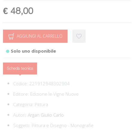
€ 48,00
AGGIUNGI AL CARRELLO
Solo uno disponibile
Scheda tecnica
Codice:
221912948302904
Editore:
Edizione le Vigne Nuove
Categoria:
Pittura
Autori:
Argan Giulio Carlo
Soggetti:
Pittura e Disegno - Monografie