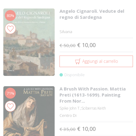
Angelo Cignaroli. Vedute del
80%
regno di Sardegna
Silvana
€ 10,00
€ 50,00
Aggiungi al carrello
Disponibile
A Brush With Passion. Mattia
71%
Preti (1613-1699). Painting
From Nor...
Spike John T.;Sciberras Keith
Centro Di
€ 10,00
€ 35,00