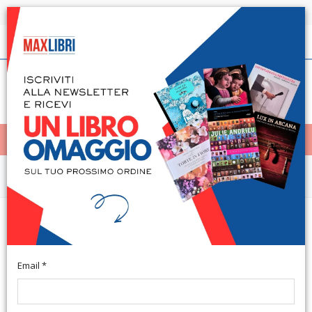
Spedizione in 24h per tutti i libri disponibili
Italiano
(0)
(
0
)
< Home
MENÙ
Arte e architettura
Francesco Guerrieri volume
primo 1960-1980
Email *
Con dedica e firma di Francesco Guerrieri. Roma, Edizione le
Vigne Nuove, 1994; br., pp. 136, ill. col., cm 21x29,5.