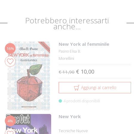
Potrebbero interessarti
anche...
New York al femminile
16%
Pasino Elisa B.
Morellini
€ 10,00
€ 11,90
Aggiungi al carrello
4 prodotti disponibili
New York
4%
Tecniche Nuove