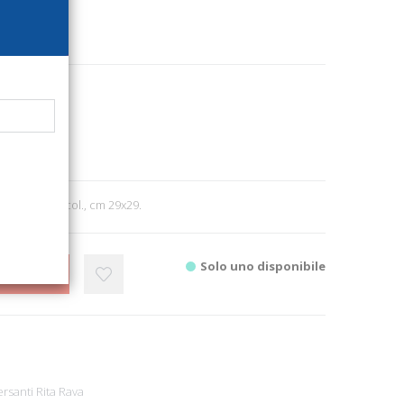
9444
magna
itettura
2
pp. 167, ill. col., cm 29x29.
Solo uno disponibile
CARRELLO
ersanti
Rita Rava