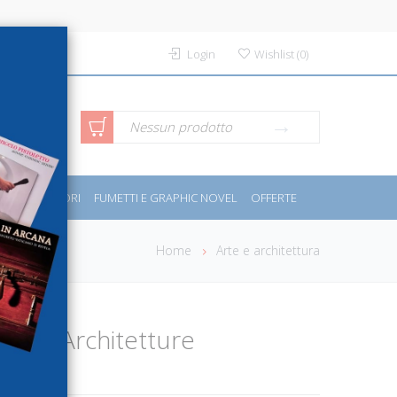
Login
Wishlist
(
0
)
rca avanzata
Nessun prodotto
PORT E MOTORI
FUMETTI E GRAPHIC NOVEL
OFFERTE
Home
Arte e architettura
telli. Architetture
li