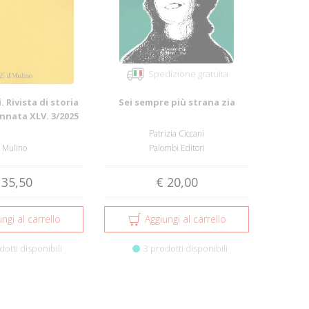
Spedizione gratuita
. Rivista di storia
Sei sempre più strana zia
Annata XLV. 3/2025
Patrizia Ciccani
l Mulino
Palombi Editori
 35,50
€ 20,00
ngi al carrello
Aggiungi al carrello
dotti disponibili
3 prodotti disponibili