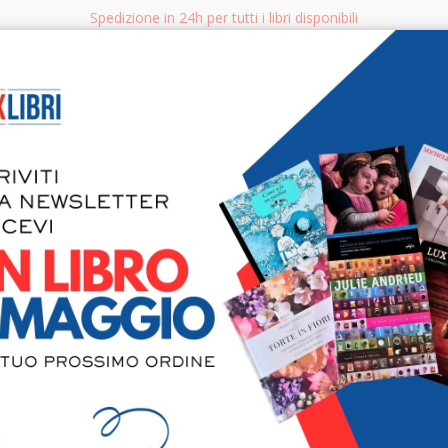
Spedizione in 24h per tutti i libri disponibili
bri.it
Rice
CERCA
AGGISTICA
LIBRI PER BAMBINI E RAGAZZI
MANUALI - GUIDE - CORSI
S
Arturo Loca
Sperimenta