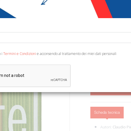
€ 35,00
Codice:
20648294571
Editore:
Banca di Ro
Categoria:
Arte e arch
Ean13:
978889697700
o i
Termini e Condizioni
e acconsendo al trattamento dei miei dati personali
Faenza, 2010; cartonato, 
AGGIUNGI AL 
Scheda tecnica
Autori:
Claudio Pi