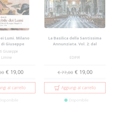
dei Lumi. Milano
La Basilica della Santissima
à di Giuseppe
Annunziata. Vol. 2: dal
lini. Vol....
Seicento all...
ti Giuseppe
n Limine
EDIFIR
€ 19,00
€ 19,00
00
€ 77,00
ngi al carrello
Aggiungi al carrello
Disponibile
Disponibile