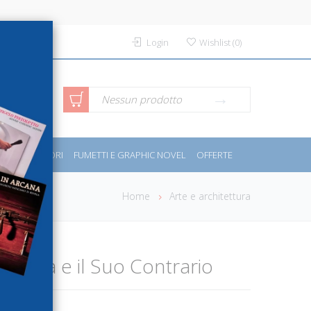
Login
Wishlist
(
0
)
rca avanzata
Nessun prodotto
PORT E MOTORI
FUMETTI E GRAPHIC NOVEL
OFFERTE
Home
Arte e architettura
Bellezza e il Suo Contrario