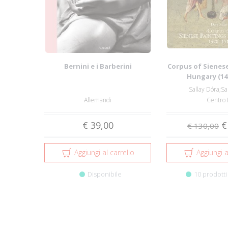
Bernini e i Barberini
Corpus of Sienese
Hungary (14
Sallay Dóra;Sa
Allemandi
Centro 
€ 39,00
€
€ 130,00
Aggiungi al carrello
Aggiungi a
Disponibile
10 prodotti 