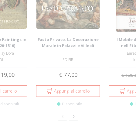
 Paintings in
Fasto Privato. La Decorazione
Il Mobile 
20-1510)
Murale in Palazzi e Ville di
nell'Et
Famigl...
Maggio
llay Dora
Beret
Di
EDIFIR
I
 19,00
€ 77,00
€ 120,
l carrello
Aggiungi al carrello
Aggiu
disponibili
Disponibile