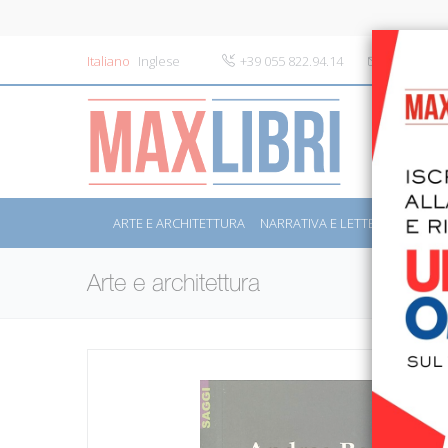
Italiano
Inglese
+39 055 822.94.14
info@maxli
ARTE E ARCHITETTURA
NARRATIVA E LETTERATURA
S
Arte e architettura