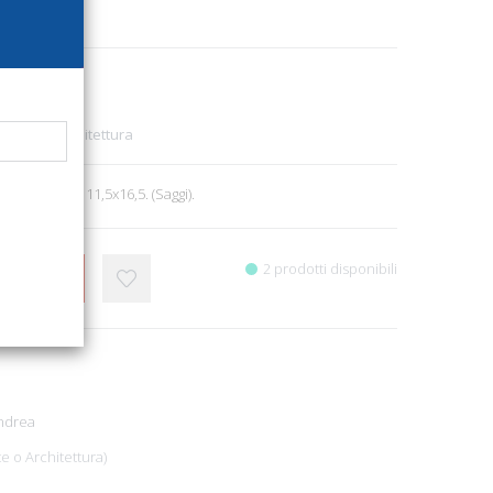
2148
d'Arte e Architettura
6, ill. b/n, cm 11,5x16,5. (Saggi).
2 prodotti disponibili
CARRELLO
Andrea
te o Architettura)