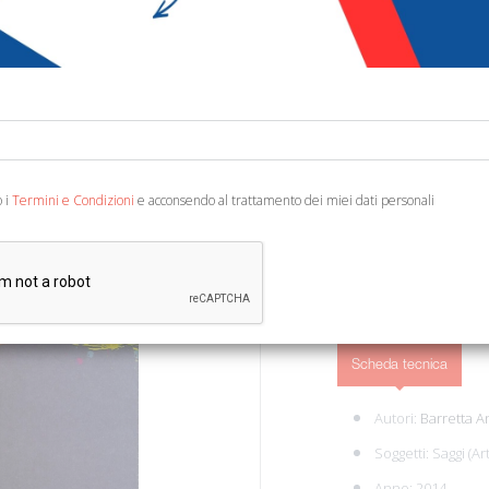
€ 8,00
Codice:
20107294509
Editore:
Ab/arte
Categoria:
Saggistica 
Brescia, 2014; br., pp. 17
o i
Termini e Condizioni
e acconsendo al trattamento dei miei dati personali
AGGIUNGI AL 
Scheda tecnica
Autori:
Barretta 
Soggetti:
Saggi (Ar
Anno: 2014