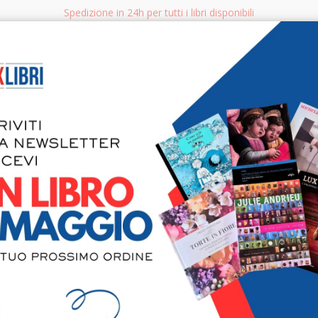
Spedizione in 24h per tutti i libri disponibili
bri.it
Rice
CERCA
AGGISTICA
LIBRI PER BAMBINI E RAGAZZI
MANUALI - GUIDE - CORSI
S
L'Arte, la 