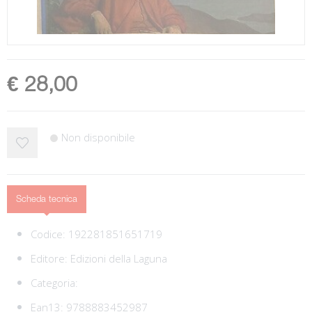
€ 28,00
Non disponibile
Scheda tecnica
Codice:
192281851651719
Editore:
Edizioni della Laguna
Categoria:
Ean13:
9788883452987