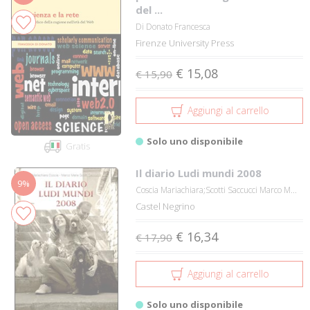
del ...
Di Donato Francesca
Firenze University Press
€ 15,08
€ 15,90
Aggiungi al carrello
Solo uno disponibile
Gratis
Il diario Ludi mundi 2008
9%
Coscia Mariachiara;Scotti Saccucci Marco M...
Castel Negrino
€ 16,34
€ 17,90
Aggiungi al carrello
Solo uno disponibile