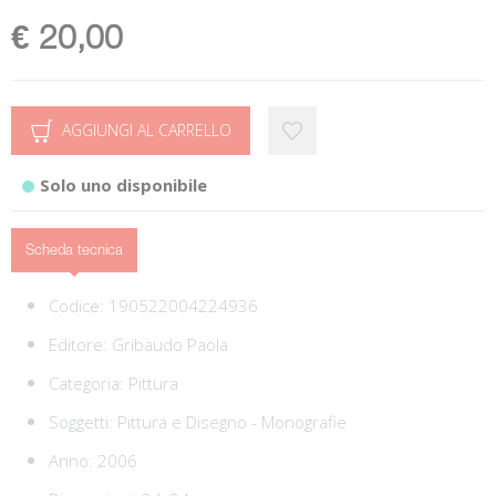
€ 20,00
AGGIUNGI AL CARRELLO
Solo uno disponibile
Scheda tecnica
Codice:
190522004224936
Editore:
Gribaudo Paola
Categoria:
Pittura
Soggetti:
Pittura e Disegno - Monografie
Anno: 2006