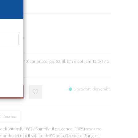
1118
 e monografie
7
. Torino, 2010; cartonato, pp. 82, ill. b/n e col., cm 12,5x17,5.
5 prodotti disponibili
CARRELLO
a tecnica
ria di (Vitebsk, 1887 / Saint/Paul de Vence, 1985 trova uno
mondo dei teat Il soffitto dell'Opera Garnier di Parigi e i