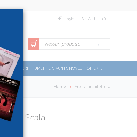
Login
Wishlist
(
0
)
rca avanzata
Nessun prodotto
PORT E MOTORI
FUMETTI E GRAPHIC NOVEL
OFFERTE
Home
Arte e architettura
l alla Scala