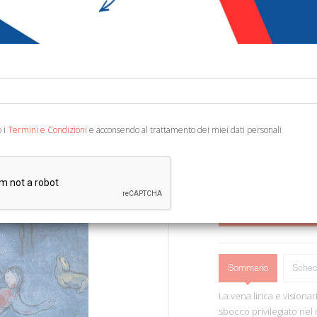
€ 10,00
Codice:
18290200875
Editore:
Allemandi
Categoria:
Cataloghi
Ean13:
978884221819
o i
Termini e Condizioni
e acconsendo al trattamento dei miei dati personali
A cura di Crespi Morbio V
(Amici della Scala).
AGGIUNGI AL 
Sommario
Sched
La vena lirica e visiona
sbocco privilegiato nel 