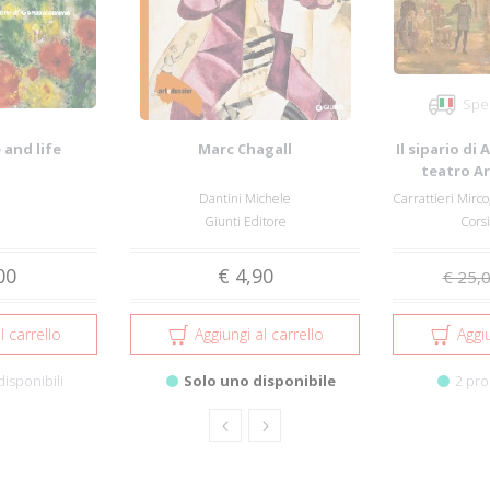
Sped
 and life
Marc Chagall
Il sipario di
teatro Ar
r
Dantini Michele
Giunti Editore
Corsi
00
€ 4,90
€ 25,
l carrello
Aggiungi al carrello
Aggiu
disponibili
Solo uno disponibile
2 pro