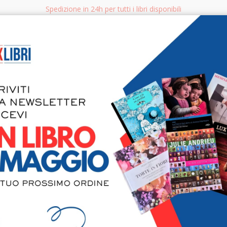
Spedizione in 24h per tutti i libri disponibili
bri.it
Rice
CERCA
AGGISTICA
LIBRI PER BAMBINI E RAGAZZI
MANUALI - GUIDE - CORSI
S
Marc Chagal