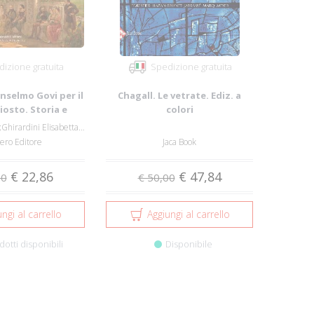
izione gratuita
Spedizione gratuita
 Anselmo Govi per il
Chagall. Le vetrate. Ediz. a
iosto. Storia e
colori
estau...
Carrattieri Mirco;Ghirardini Elisabetta;Lu...
ero Editore
Jaca Book
€ 22,86
€ 47,84
00
€ 50,00
ngi al carrello
Aggiungi al carrello
dotti disponibili
Disponibile