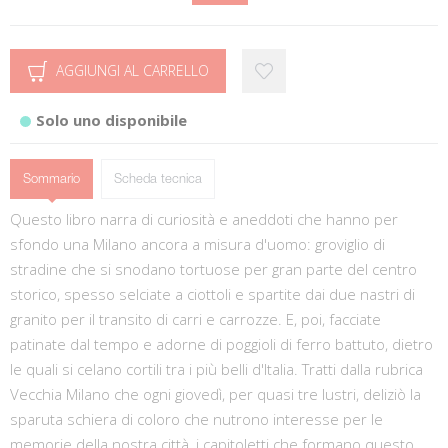
AGGIUNGI AL CARRELLO
Solo uno disponibile
Sommario
Scheda tecnica
Questo libro narra di curiosità e aneddoti che hanno per
sfondo una Milano ancora a misura d'uomo: groviglio di
stradine che si snodano tortuose per gran parte del centro
storico, spesso selciate a ciottoli e spartite dai due nastri di
granito per il transito di carri e carrozze. E, poi, facciate
patinate dal tempo e adorne di poggioli di ferro battuto, dietro
le quali si celano cortili tra i più belli d'Italia. Tratti dalla rubrica
Vecchia Milano che ogni giovedì, per quasi tre lustri, deliziò la
sparuta schiera di coloro che nutrono interesse per le
memorie della nostra città, i capitoletti che formano questo