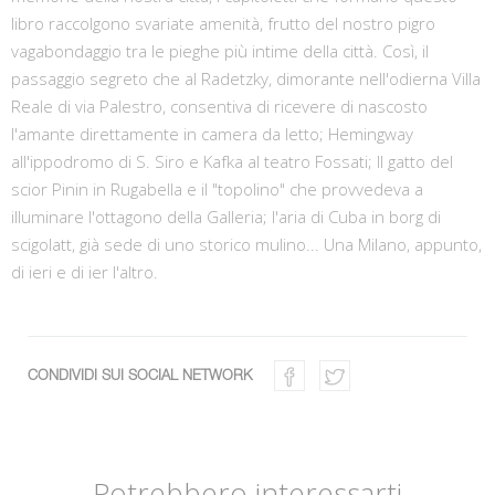
libro raccolgono svariate amenità, frutto del nostro pigro
vagabondaggio tra le pieghe più intime della città. Così, il
passaggio segreto che al Radetzky, dimorante nell'odierna Villa
Reale di via Palestro, consentiva di ricevere di nascosto
l'amante direttamente in camera da letto; Hemingway
all'ippodromo di S. Siro e Kafka al teatro Fossati; Il gatto del
scior Pinin in Rugabella e il "topolino" che provvedeva a
illuminare l'ottagono della Galleria; l'aria di Cuba in borg di
scigolatt, già sede di uno storico mulino... Una Milano, appunto,
di ieri e di ier l'altro.
CONDIVIDI SUI SOCIAL NETWORK
Potrebbero interessarti