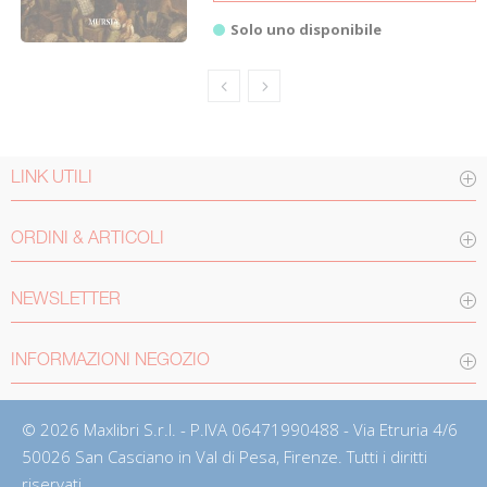
Solo uno disponibile
LINK UTILI
ORDINI & ARTICOLI
NEWSLETTER
INFORMAZIONI NEGOZIO
© 2026 Maxlibri S.r.l. - P.IVA 06471990488 - Via Etruria 4/6
50026 San Casciano in Val di Pesa, Firenze. Tutti i diritti
riservati.