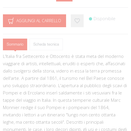
Disponibile
AGGIUNGI AL CARRELLO
Sommario
Scheda tecnica
L'Italia fra Settecento e Ottocento è stata meta del moderno
viaggiare di artisti, intellettuali, eruditi o esperti che, affascinati
dallo svolgersi della storia, videro in essa la terra promessa
dell'arte. A partire dal 1861, il turismo nel Bel Paese conosce
uno sviluppo straordinario. L'apertura al pubblico degli scavi di
Pompei e di Ercolano inserì saldamente i siti vesuviani fra le
tappe del viaggio in Italia. In questa temperie culturale Marc
Monnier redige il suo Pompei e i pompeiani del 1864,
invitando i lettori a un itinerario "lungo non cento ottanta
leghe, ma cento ottanta secoli". Descritti i principali
monumenti, le case, i loro decori dipinti, gli usi e i costumi degli