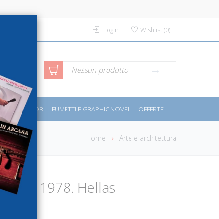
Login
Wishlist
(
0
)
rca avanzata
Nessun prodotto
PORT E MOTORI
FUMETTI E GRAPHIC NOVEL
OFFERTE
Home
Arte e architettura
enezia 1978. Hellas