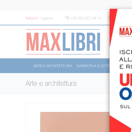
Italiano
Inglese
+39 055 822.94.14
info@maxli
ARTE E ARCHITETTURA
NARRATIVA E LETTERATURA
S
Arte e architettura