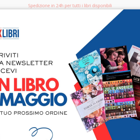
Spedizione in 24h per tutti i libri disponibili
bri.it
Rice
CERCA
AGGISTICA
LIBRI PER BAMBINI E RAGAZZI
MANUALI - GUIDE - CORSI
S
Biennale V