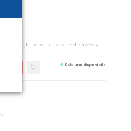
1979
itettura
rancese. 1978; br., pp. 60, ill. e tavv. b/n e col., cm 22,5x24.
Solo uno disponibile
CARRELLO
x24 cm