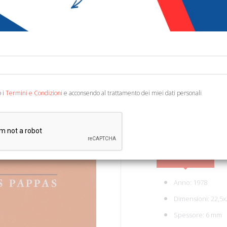
€ 10,00
Codice:
14256275021
Categoria:
Arte e arch
Testo Italiano, Inglese, F
o i
Termini e Condizioni
e acconsendo al trattamento dei miei dati personali
AGGIUNGI AL 
Scheda tecnica
Anno: 1978
Dimensioni: 22,5
Spessore: 6 mm