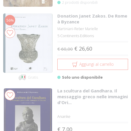
2 prodotti disponibili
Donation Janet Zakos. De Rome
56%
à Byzance
Martiniani-Reber Marielle
5 Continents Editions
€ 26,60
€ 60,00
Aggiungi al carrello
Solo uno disponibile
Gratis
La scultura del Gandhara. Il
messaggio greco nelle immagini
d'Ori...
Ananke
€ 7,00