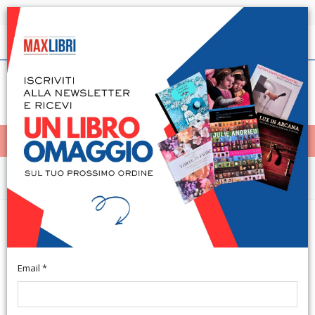
Spedizione in 24h per tutti i libri disponibili
Italiano
(0)
(
0
)
< Home
MENÙ
Arte e architettura
Arte antica '99. Biennale
d'antiquariato. Antiques Biennal
Email *
Torino, Lingotto Fiere, 8 maggio - 16 maggio 1999. Torino,
1999; br., pp. 128, 400 ill. b/n, 64 ill. col., cm 24x34. (Archivi di