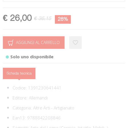
€ 26,00
€ 36,15
28%
AGGIUNGI AL CARRELLO
Solo uno disponibile
Scheda tecnica
Codice:
1391230641441
Editore:
Allemandi
Categoria:
Altre Arti - Artigianato
Ean13:
9788842208846
Soggetti:
Arte del Legno (Cornice, Intaglio, Mobili..),