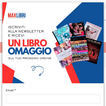
Spedizione in 24h per tutti i libri disponibili
Italiano
(0)
(
0
)
< Home
MENÙ
Arte e architettura
Le persone sono più vere se
rappresentate
Email *
A cura di C. Buzzi e Bellomo F. Milano, 2014; br., pp. 166, ill.