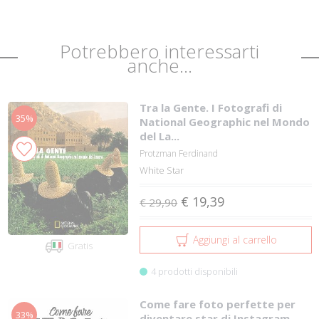
Potrebbero interessarti
anche...
Tra la Gente. I Fotografi di
35%
National Geographic nel Mondo
del La...
Protzman Ferdinand
White Star
€ 19,39
€ 29,90
Aggiungi al carrello
Gratis
4 prodotti disponibili
Come fare foto perfette per
33%
diventare star di Instagram