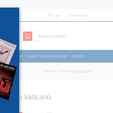
Login
Wishlist
(
0
)
rca avanzata
Nessun prodotto
PORT E MOTORI
FUMETTI E GRAPHIC NOVEL
OFFERTE
Home
Arte e architettura
l'Archivio Vaticano.