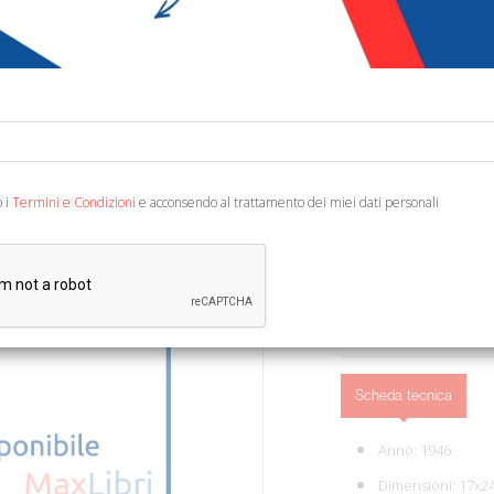
€ 67,06
€ 7
Codice:
12248871614
Editore:
Biblioteca Ap
Ean13:
978882100347
A cura di Sella P. Città d
o i
Termini e Condizioni
e acconsendo al trattamento dei miei dati personali
segreto vatic. Inven. 4).
Scheda tecnica
Anno: 1946
Dimensioni: 17x2