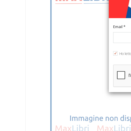
Email *
Ho lett