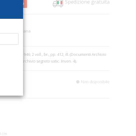
Spedizione gratuita
2,00
7%
823
ostolica Vaticana
9
el Vaticano, 1946; 2 voll., br., pp. 412, ill. (Documenti Archivio
 (Documenti Archivio segreto vatic. Inven. 4).
Non disponibile
4 cm