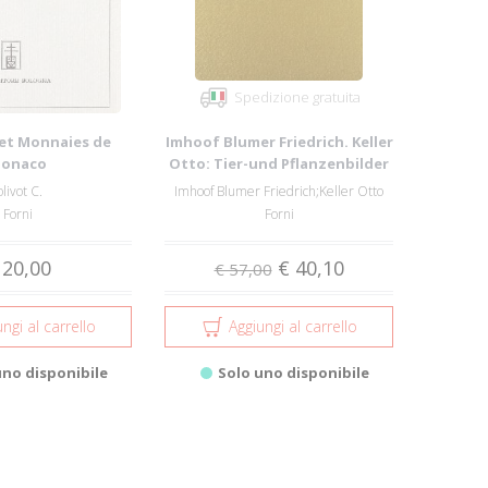
Spedizione gratuita
 et Monnaies de
Imhoof Blumer Friedrich. Keller
onaco
Otto: Tier-und Pflanzenbilder
auf...
olivot C.
Imhoof Blumer Friedrich;Keller Otto
Forni
Forni
 20,00
€ 40,10
€ 57,00
ngi al carrello
Aggiungi al carrello
uno disponibile
Solo uno disponibile