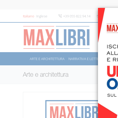
Italiano
Inglese
+39 055 822.94.14
info@maxli
ARTE E ARCHITETTURA
NARRATIVA E LETTERATURA
S
Arte e architettura