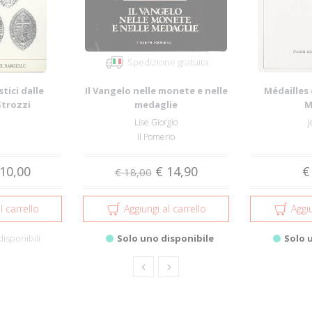
Spedizione gratuita
stici dalle
Il Vangelo nelle monete e nelle
Médailles
Strozzi
medaglie
M
Lise Giorgio
J
Il Pomerio
10,00
€ 14,90
€
€ 18,00
l carrello
Aggiungi al carrello
Aggiu
disponibili
Solo uno disponibile
Solo 