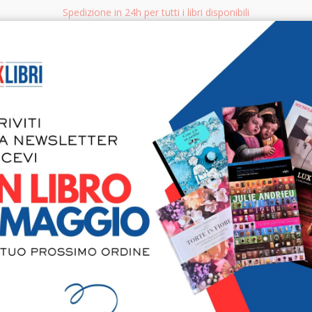
Spedizione in 24h per tutti i libri disponibili
bri.it
Rice
CERCA
AGGISTICA
LIBRI PER BAMBINI E RAGAZZI
MANUALI - GUIDE - CORSI
S
I sigilli del