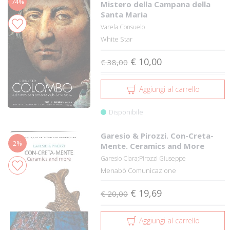
74%
Mistero della Campana della
Santa Maria
Varela Consuelo
White Star
€ 10,00
€ 38,00
Aggiungi al carrello
Disponibile
Garesio & Pirozzi. Con-Creta-
2%
Mente. Ceramics and More
Garesio Clara;Pirozzi Giuseppe
Menabò Comunicazione
€ 19,69
€ 20,00
Aggiungi al carrello