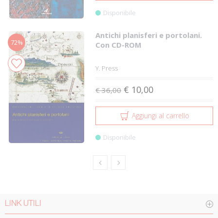
Disponibile
Antichi planisferi e portolani.
72%
Con CD-ROM
Y. Press
€ 10,00
€ 36,00
Aggiungi al carrello
Disponibile
LINK UTILI