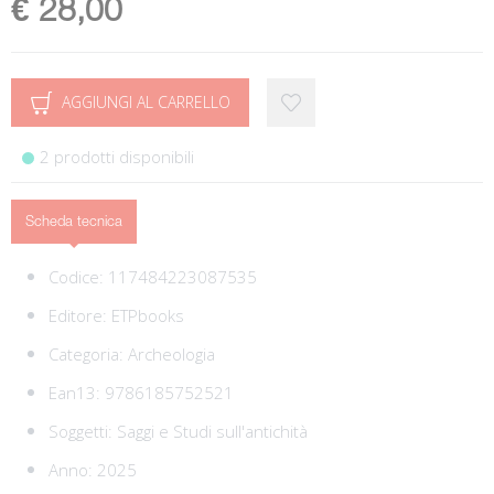
€ 28,00
AGGIUNGI AL CARRELLO
2 prodotti disponibili
Scheda tecnica
Codice:
117484223087535
Editore:
ETPbooks
Categoria:
Archeologia
Ean13:
9786185752521
Soggetti:
Saggi e Studi sull'antichità
Anno: 2025