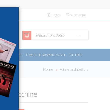
Login
Wishlist
(
0
)
rca avanzata
Nessun prodotto
PORT E MOTORI
FUMETTI E GRAPHIC NOVEL
OFFERTE
Home
Arte e architettura
Le macchine