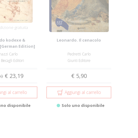
izione gratuita
do kodexe &
Leonardo. Il cenacolo
[German Edition]
nazzi Carlo
Pedretti Carlo
 Becagli Editori
Giunti Editore
€ 23,19
€ 5,90
50
ngi al carrello
Aggiungi al carrello
uno disponibile
Solo uno disponibile