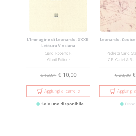
L'Immagine di Leonardo. XXXIII
Leonardo. Codice
Lettura Vinciana
Ciardi Roberto P.
Pedretti Carlo. St
Giunti Editore
C.B. Cartei & Bian
€ 10,00
€
€ 12,91
€ 28,00
Aggiungi al carrello
Aggiungi a
Solo uno disponibile
Dispo