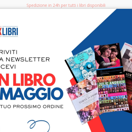
Spedizione in 24h per tutti i libri disponibili
bri.it
Rice
CERCA
AGGISTICA
LIBRI PER BAMBINI E RAGAZZI
MANUALI - GUIDE - CORSI
S
Leonardo. 