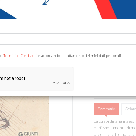
€ 10,00
€ 1
Codice:
11588228267
Editore:
Giunti Editor
Categoria:
Architettu
Ean13:
978880901468
o i
Termini e Condizioni
e acconsendo al trattamento dei miei dati personali
Firenze, 1999; br., pp. 96,
AGGIUNGI AL 
Sommario
Sched
La straordinaria maestri
perfezionamento di mecca
precorrere i tempi anch