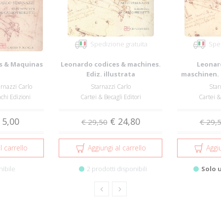
Spedizione gratuita
Sped
s & Maquinas
Leonardo codices & machines.
Leonar
Ediz. illustrata
maschinen. 
arnazzi Carlo
Starnazzi Carlo
Star
chi Edizioni
Cartei & Becagli Editori
Cartei &
 5,00
€ 24,80
€ 29,50
€ 29,
l carrello
Aggiungi al carrello
Aggiu
nibile
2 prodotti disponibili
Solo 