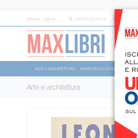
Italiano
Inglese
+39 055 822.94.14
info@maxli
ARTE E ARCHITETTURA
NARRATIVA E LETTERATURA
S
Arte e architettura