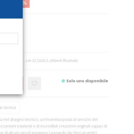
2,00
17%
17
e
ra
8
 ill. b/n e col., cm 22,5x26,5. (Atlanti Illustrati).
Solo uno disponibile
CARRELLO
a tecnica
a nel disegno tecnico, un'inventiva posta al servizio del
nismi esistenti o di incredibili creazioni originali capaci di
e di alcuni secoli pongono Leonardo da Vinci ai vertici