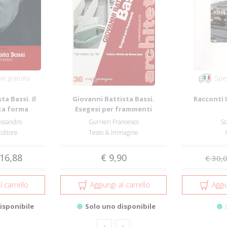
e gratuita
Sped
ta Bassi. Il
Giovanni Battista Bassi.
Racconti I
ta forma
Esegesi per frammenti
essandro
Gurrieri Francesco
Sc
Editore
Testo & Immagine
16,88
€ 9,90
€ 30,
l carrello
Aggiungi al carrello
Aggiu
isponibile
Solo uno disponibile