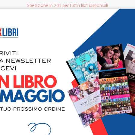
Spedizione in 24h per tutti i libri disponibili
bri.it
Rice
CERCA
AGGISTICA
LIBRI PER BAMBINI E RAGAZZI
MANUALI - GUIDE - CORSI
S
Giovanni Ba
Architetture