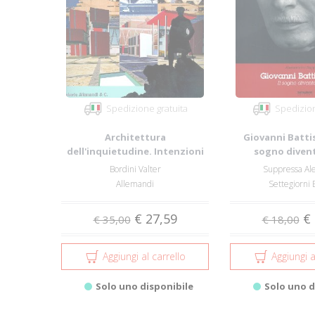
Spedizione gratuita
Spedizion
Architettura
Giovanni Battis
dell'inquietudine. Intenzioni
sogno diven
che diventano oggetti-...
Bordini Valter
Suppressa Al
Allemandi
Settegiorni 
€ 27,59
€ 
€ 35,00
€ 18,00
Aggiungi al carrello
Aggiungi a
Solo uno disponibile
Solo uno d