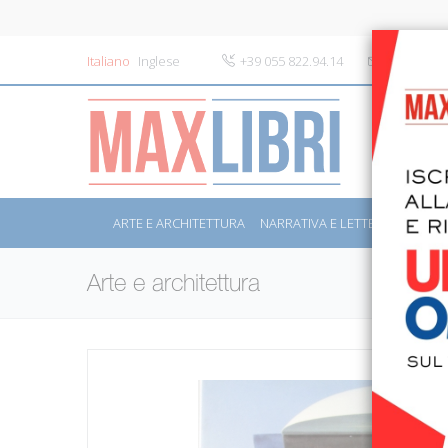
Italiano
Inglese
+39 055 822.94.14
info@maxli
ARTE E ARCHITETTURA
NARRATIVA E LETTERATURA
S
Arte e architettura