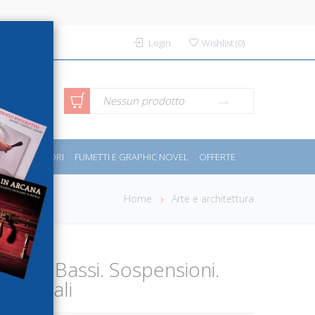
Login
Wishlist
(
0
)
rca avanzata
Nessun prodotto
PORT E MOTORI
FUMETTI E GRAPHIC NOVEL
OFFERTE
Home
Arte e architettura
ttista Bassi. Sospensioni.
 virtuali