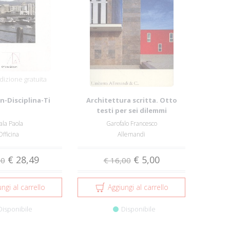
izione gratuita
n-Disciplina-Ti
Architettura scritta. Otto
testi per sei dilemmi
ala Paola
Garofalo Francesco
Officina
Allemandi
€ 28,49
€ 5,00
00
€ 16,00
ngi al carrello
Aggiungi al carrello
Disponibile
Disponibile