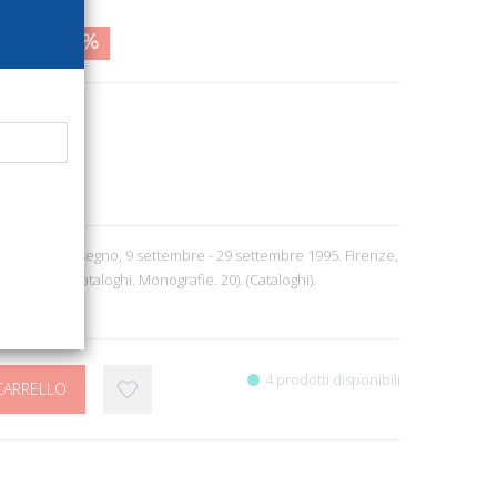
5,00
33%
5
ra
5
e Arti del Disegno, 9 settembre - 29 settembre 1995. Firenze,
l., cm 21x30. (Cataloghi. Monografie. 20). (Cataloghi).
4 prodotti disponibili
CARRELLO