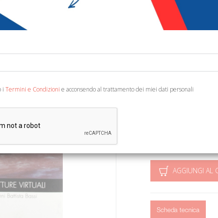
€ 10,00
€ 1
Codice:
11539197217
Editore:
Alinea
Categoria:
Architettu
Ean13:
978888125032
o i
Termini e Condizioni
e acconsendo al trattamento dei miei dati personali
Firenze, Accademia dell
1995; br., pp. 80, ill. co
(Monografie. 20).
AGGIUNGI AL 
Scheda tecnica