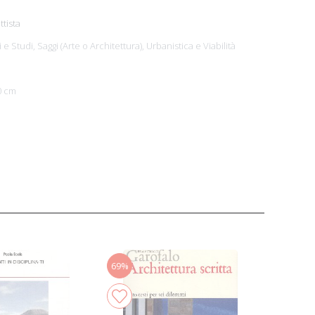
ttista
i e Studi,
Saggi (Arte o Architettura),
Urbanistica e Viabilità
0 cm
69%