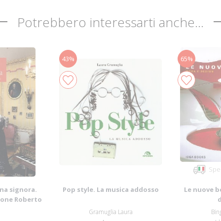
Potrebbero interessarti anche...
43%
65%
Sped
una signora.
Pop style. La musica addosso
Le nuove b
zione Roberto
..
Gramuglia Laura
Bin