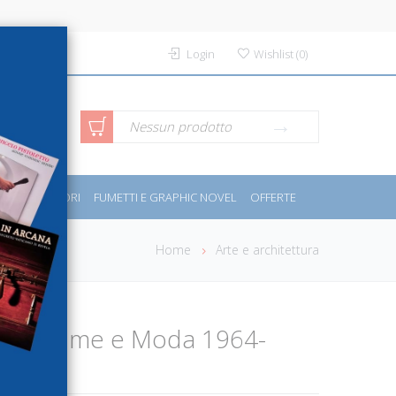
Login
Wishlist
(
0
)
rca avanzata
Nessun prodotto
PORT E MOTORI
FUMETTI E GRAPHIC NOVEL
OFFERTE
Home
Arte e architettura
 Costume e Moda 1964-