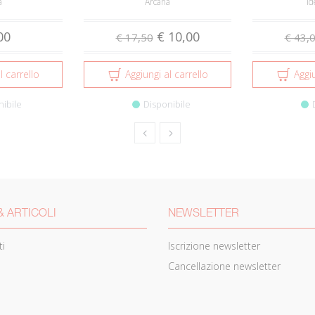
a
Arcana
Id
00
€ 10,00
€ 17,50
€ 43,
l carrello
Aggiungi al carrello
Aggiu
nibile
Disponibile
& ARTICOLI
NEWSLETTER
i
Iscrizione newsletter
Cancellazione newsletter