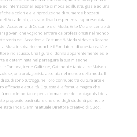
ne ed internazionali esperte di moda ed illustra, grazie ad una
afiche a colori e alla riproduzione di numerosi bozzetti
ti dell'Accademia, la straordinaria esperienza rappresentata
ta dell'Accademia di Costume e di Moda, Ente Morale, centro di
r i giovani che vogliono entrare da professionisti nel mondo
ante storia dell'Accademia Costume & Moda si deve a Rosana
a la Musa inspiratrice nonché il Fondatore di questa realtà e
ettore indiscusso. Una figura di donna apparentemente esile
orte e determinata nel perseguire la sua missione.
lle Fontana, Irene Galitzine, Gattinoni e tante altre Maison
istolese, una protagonista assoluta nel mondo della moda. Il
i studi sono tutt'oggi, nel loro connubio tra cultura arte e
oro efficacia e attualità. E questa è la formula magica che
ltà molto importante per la formazione dei protagonisti della
to proposito basti citare che uno degli studenti più noti e
 stata Frida Giannini attuale Direttore creativo di Gucci.