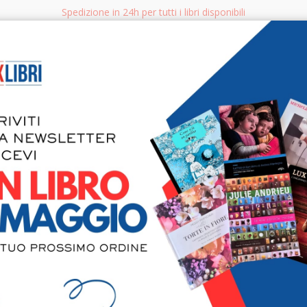
Spedizione in 24h per tutti i libri disponibili
bri.it
Rice
CERCA
AGGISTICA
LIBRI PER BAMBINI E RAGAZZI
MANUALI - GUIDE - CORSI
S
Accademia
2014