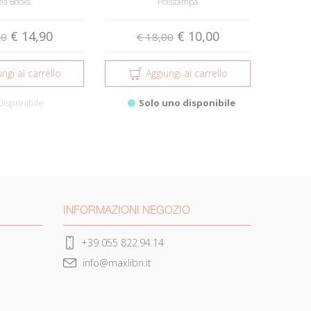
ea Books
Polistampa
€ 14,90
€ 10,00
00
€ 18,00
ngi al carrello
Aggiungi al carrello
Disponibile
Solo uno disponibile
INFORMAZIONI NEGOZIO
+39 055 822.94.14
info@maxlibri.it