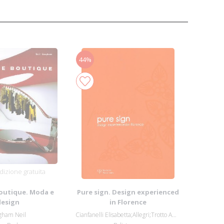
44%
izione gratuita
outique. Moda e
Pure sign. Design experienced
design
in Florence
gham Neil
Cianfanelli Elisabetta;Allegri;Trotto Ambr...