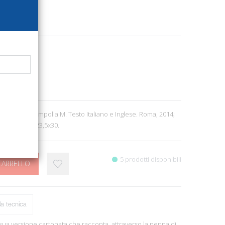
9400
ri
 Artigianato
9
e Di Napoli Rampolla M. Testo Italiano e Inglese. Roma, 2014;
b/n e col., cm 23,5x30.
5 prodotti disponibili
CARRELLO
a tecnica
 sua versione cartonata che racconta, attraverso la penna di