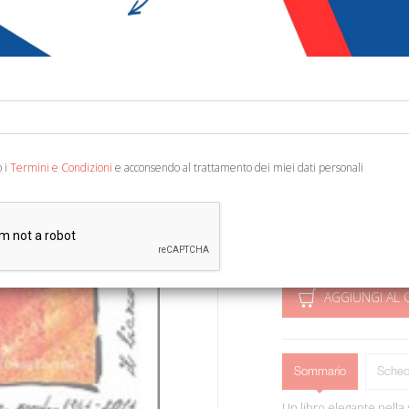
€ 39,00
Codice:
11205293819
Editore:
Palombi Edito
Categoria:
Altre Arti -
Ean13:
978886060641
o i
Termini e Condizioni
e acconsendo al trattamento dei miei dati personali
A cura di A. Mancinelli 
cartonato, pp. 240, ill. 
AGGIUNGI AL 
Sommario
Sched
Un libro elegante nella