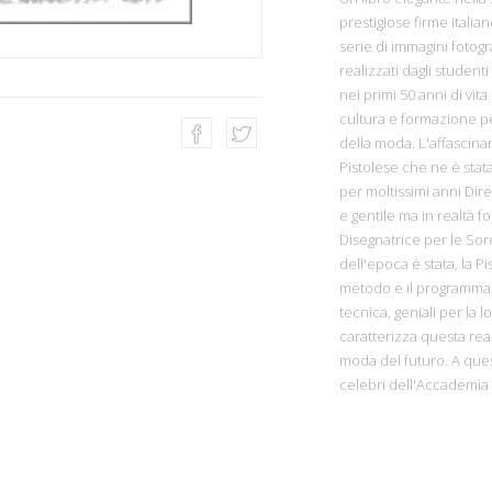
prestigiose firme italia
serie di immagini fotogr
realizzati dagli studen
nei primi 50 anni di vi
cultura e formazione pe
della moda. L'affascin
Pistolese che ne è stat
per moltissimi anni Dir
e gentile ma in realtà f
Disegnatrice per le Sore
dell'epoca è stata, la P
metodo e il programma d
tecnica, geniali per la l
caratterizza questa rea
moda del futuro. A ques
celebri dell'Accademia è