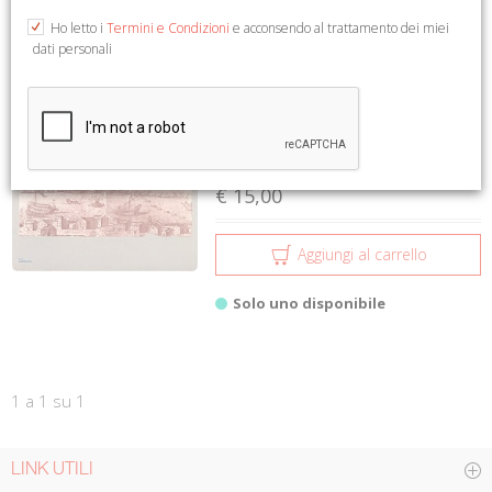
1 a 1 su 1
Ho letto i
Termini e Condizioni
e acconsendo al trattamento dei miei
dati personali
La chiesa di San Giovanni
Battista e la cultura fe...
Pirovano
Electa
€ 15,00
Aggiungi al carrello
Solo uno disponibile
1 a 1 su 1
LINK UTILI