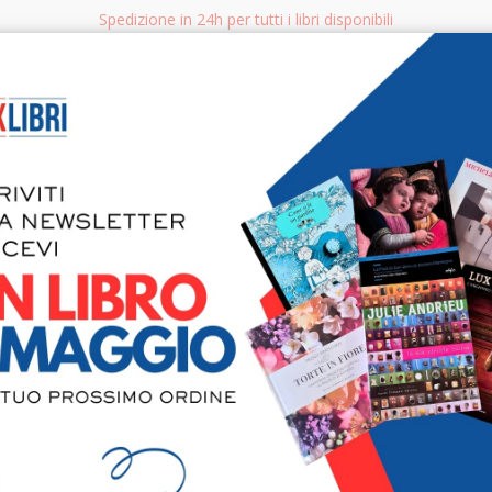
Spedizione in 24h per tutti i libri disponibili
bri.it
Rice
CERCA
AGGISTICA
LIBRI PER BAMBINI E RAGAZZI
MANUALI - GUIDE - CORSI
S
PER
-
a 1 a 1 su 1