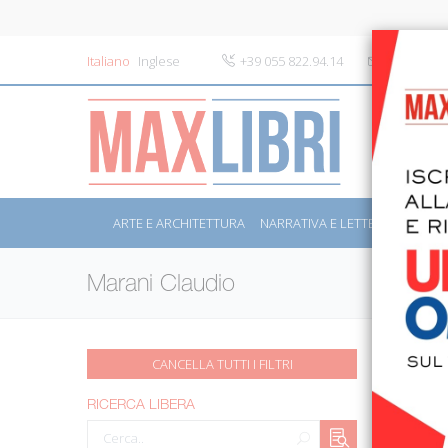
Italiano
Inglese
+39 055 822.94.14
info@maxli
ARTE E ARCHITETTURA
NARRATIVA E LETTERATURA
S
Marani Claudio
CANCELLA TUTTI I FILTRI
ORDINE 
RICERCA LIBERA
Risultati d