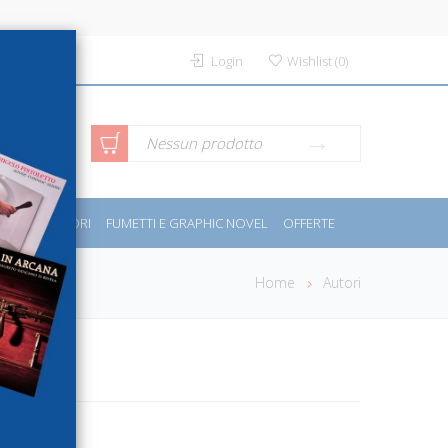
Login
Wishlist
(
0
)
rca avanzata
Nessun prodotto
PORT E MOTORI
FUMETTI E GRAPHIC NOVEL
OFFERTE
Home
Autori