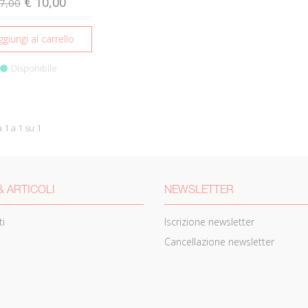
€ 10,00
7,00
ggiungi al carrello
Disponibile
a 1 a 1 su 1
& ARTICOLI
NEWSLETTER
i
Iscrizione newsletter
Cancellazione newsletter