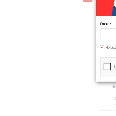
63%
Email *
Ho lett
El
G