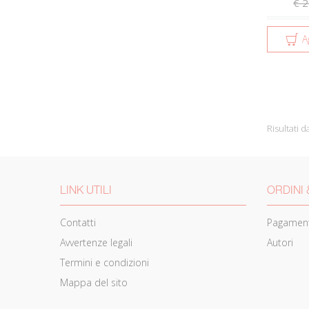
€ 2
A
Risultati d
LINK UTILI
ORDINI 
Contatti
Pagament
Avvertenze legali
Autori
Termini e condizioni
Mappa del sito