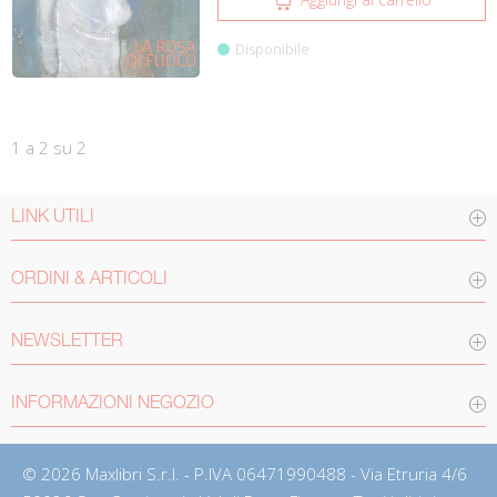
Disponibile
1 a 2 su 2
LINK UTILI
ORDINI & ARTICOLI
NEWSLETTER
INFORMAZIONI NEGOZIO
© 2026 Maxlibri S.r.l. - P.IVA 06471990488 - Via Etruria 4/6