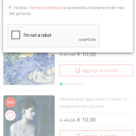
1 a 2 su 2
Ho letto i
Termini e Condizioni
e acconsendo al trattamento dei miei
dati personali
Da Braque a Kandinsky e
79%
Chagall. Aimè Maeght e i ...
Llorens Tomàs. Llorens Boye
Fondazione Ferrara Arte
€ 10,00
€ 47,00
Aggiungi al carrello
Disponibile
Valeriano Bozal; Boye Llorens; Francesc Fo...
78%
Fondazione Ferrara Arte
€ 10,00
€ 45,00
Aggiungi al carrello