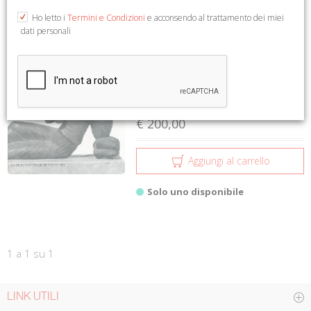
1 a 1 su 1
Ho letto i
Termini e Condizioni
e acconsendo al trattamento dei miei
dati personali
Bronzetti etruschi e italici del
Museo archeologic...
Lanfranco Franzoni
Bretschneider Giorgio
€ 200,00
Aggiungi al carrello
Solo uno disponibile
1 a 1 su 1
LINK UTILI