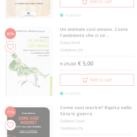
Add to cart
Available
Un animale così umano. Come
80%
l'ambiente che ci cir...
Dubos René
Castelvecchi
€ 5,00
€ 25,00
Add to cart
Available
Come vuoi morire? Rapita nella
73%
Siria in guerra
Dabbous Susan
Castelvecchi