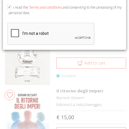
1 to 12 on 4286
1
2
3
4
5
I read the
Terms and conditions
and consenting to the processing of my
personal data
Gli esposti nel XIX secolo
Buccianti Cinzia
Edizioni La Vela (Viareggio)
€ 18,00
Add to cart
Available
Il ritorno degli Imperi
Buccianti Giovanni
Edizioni La Vela (Viareggio)
€ 15,00