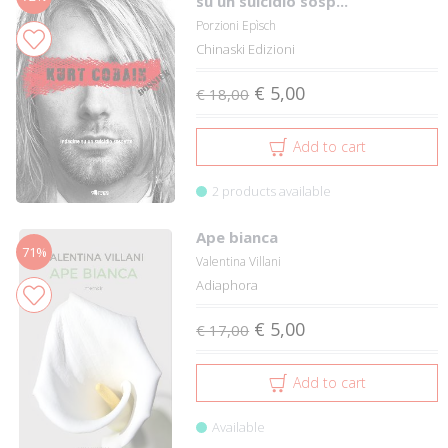
su un suicidio sosp...
Porzioni Epìsch
Chinaski Edizioni
€ 5,00
€ 18,00
Add to cart
2 products available
Ape bianca
71%
Valentina Villani
Adiaphora
€ 5,00
€ 17,00
Add to cart
Available