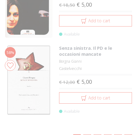
€ 5,00
€ 18,50
Add to cart
Available
Senza sinistra. Il PD e le
58%
occasioni mancate
Borgna Gianni
Castelvecchi
€ 5,00
€ 12,00
Add to cart
Available