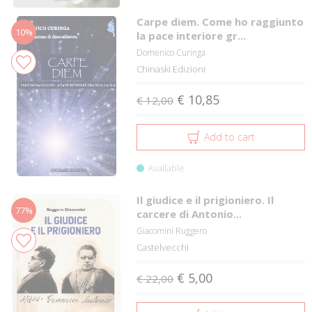
Carpe diem. Come ho raggiunto
10%
la pace interiore gr...
Domenico Curinga
Chinaski Edizioni
€ 10,85
€ 12,00
Add to cart
Available
Il giudice e il prigioniero. Il
77%
carcere di Antonio...
Giacomini Ruggero
Castelvecchi
€ 5,00
€ 22,00