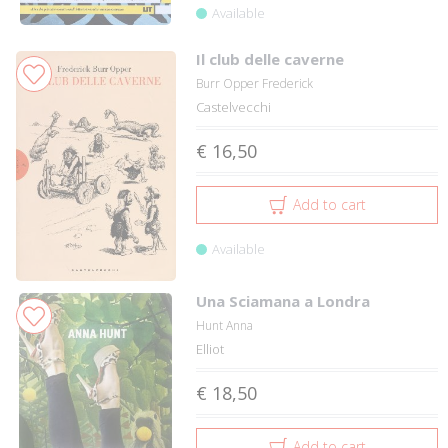
Available
Il club delle caverne
Burr Opper Frederick
Castelvecchi
€ 16,50
Add to cart
Available
Una Sciamana a Londra
Hunt Anna
Elliot
€ 18,50
Add to cart