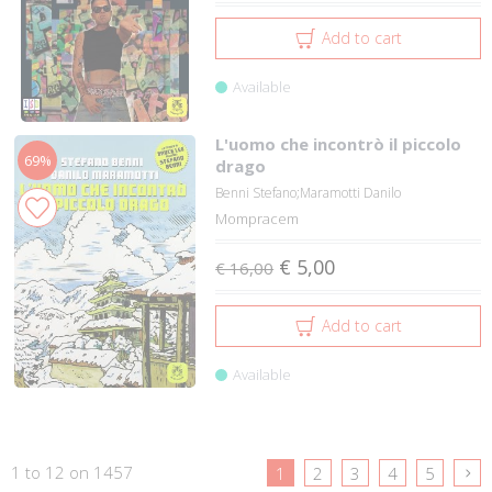
Add to cart
Available
L'uomo che incontrò il piccolo
69%
drago
Benni Stefano;Maramotti Danilo
Mompracem
€ 5,00
€ 16,00
Add to cart
Available
1 to 12 on 1457
1
2
3
4
5