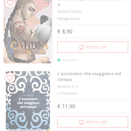
3
Stefano Pallotta
Mangasenpai
€ 8,90
Add to cart
Available
L'assassino che viaggiava nel
tempo
Benedict A. K.
LIT Edizioni
€ 11,90
Add to cart