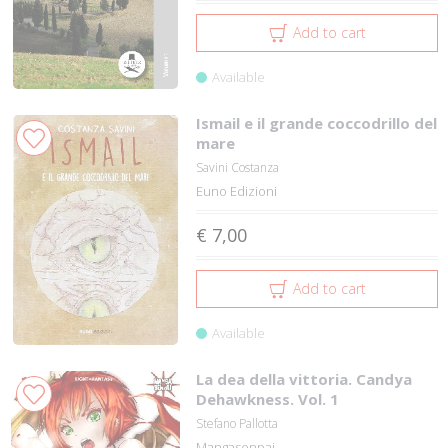
Add to cart
Available
Ismail e il grande coccodrillo del
mare
Savini Costanza
Euno Edizioni
€ 7,00
Add to cart
Available
La dea della vittoria. Candya
Dehawkness. Vol. 1
Stefano Pallotta
Mangasenpai