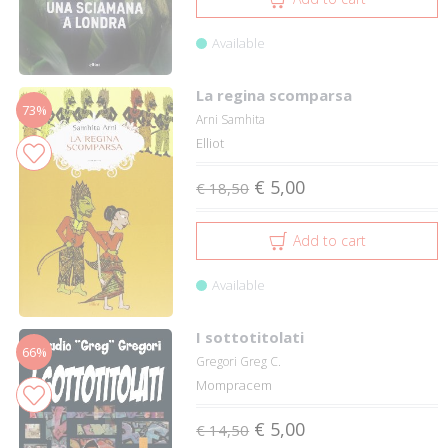
Available
La regina scomparsa
73%
Arni Samhita
Elliot
€ 5,00
€ 18,50
Add to cart
Available
I sottotitolati
66%
Gregori Greg C.
Mompracem
€ 5,00
€ 14,50