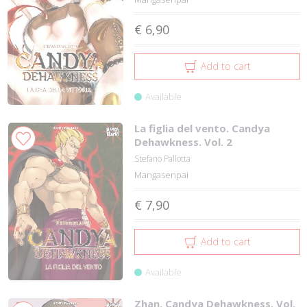
€ 6,90
Add to cart
Available
La figlia del vento. Candya
Dehawkness. Vol. 2
Stefano Pallotta
Mangasenpai
€ 7,90
Add to cart
Available
Zhan. Candya Dehawkness. Vol.