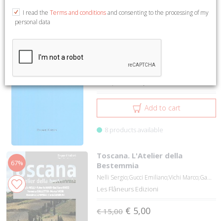
1 to 12 on 1457
1
2
3
4
5
I read the
Terms and conditions
and consenting to the processing of my
personal data
il custode dei sogni
33%
Gustavo Teodori Vitelleschi
Palombi Editori
€ 10,00
€ 15,00
Add to cart
8 products available
Toscana. L'Atelier della
67%
Bestemmia
Nelli Sergio;Gucci Emiliano;Vichi Marco;Ga...
Les Flâneurs Edizioni
€ 5,00
€ 15,00