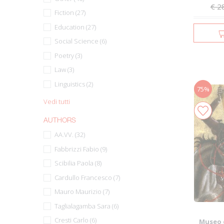
€ 2
Fiction (27)
Education (27)
Social Science (6)
Poetry (3)
Law (3)
Linguistics (2)
75%
Vedi tutti
AUTHORS
AA.VV. (32)
Fabbrizzi Fabio (9)
Scibilia Paola (8)
Cardullo Francesco (7)
Mauro Maurizio (7)
Taglialagamba Sara (6)
Cresti Carlo (6)
Museo d