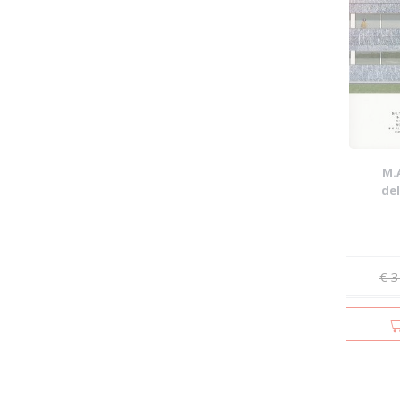
M.
del
Res
€ 3