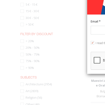
5 € - 15 €
15 € - 30 €
30 € - 50 €
93%
Email *
> 50 €
FILTER BY DISCOUNT
< 20%
I read 
20% - 50%
50% - 75%
75% - 90%
> 90%
SUBJECTS
Maestri 
Architecture (2954)
e Oraf
Art (2839)
Bulg
Braina
Religion (56)
Other (46)