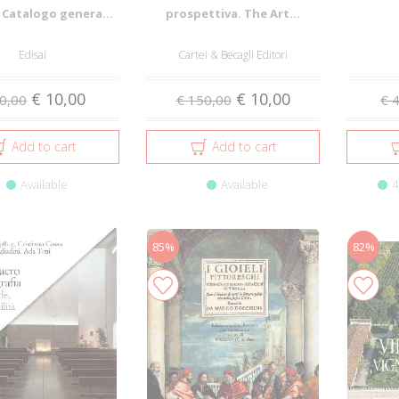
 Catalogo genera...
prospettiva. The Art...
Edisai
Cartei & Becagli Editori
€ 10,00
€ 10,00
0,00
€ 150,00
€ 
Add to cart
Add to cart
Available
Available
4
85%
82%