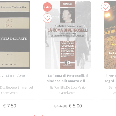
64%
Civiltà dell'Arte
La Roma di Petroselli. Il
Firenz
sindaco più amato e il ...
segni. 
Le-Duc Eugène Emmanuel
Baffoni Ella;De Luca Vezio
Seme
Castelvecchi
Castelvecchi
Ac
€ 7,50
€ 5,00
€ 14,00