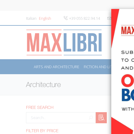
Italian
English
+39 055 822.94.14
info@maxlibr
ARTS AND ARCHITECTURE
FICTION AND LITERATURE
Architecture
FREE SEARCH
ORDER B
Results fr
FILTER BY PRICE