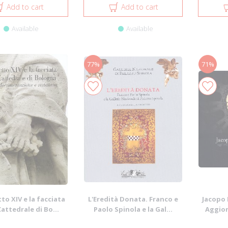
Add to cart
Add to cart
Available
Available
77%
71%
o XIV e la facciata
L'Eredità Donata. Franco e
Jacopo 
Cattedrale di Bo...
Paolo Spinola e la Gal...
Aggiorn