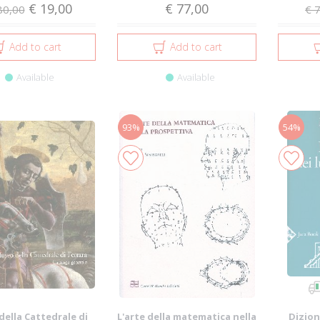
€ 19,00
€ 77,00
80,00
€ 
Add to cart
Add to cart
Available
Available
93%
54%
ella Cattedrale di
L'arte della matematica nella
Dizion