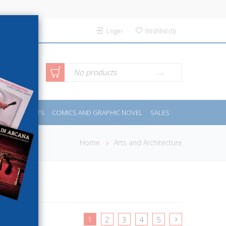
Login
Wishlist
(
0
)
anced
No products
IDES
SPORTS
COMICS AND GRAPHIC NOVEL
SALES
rch
Home
Arts and Architecture
1
2
3
4
5