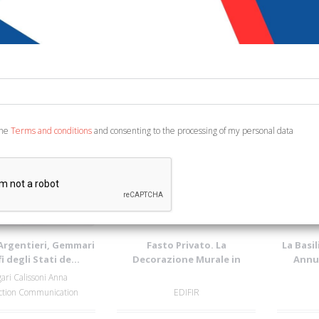
75%
the
Terms and conditions
and consenting to the processing of my personal data
Argentieri, Gemmari
Fasto Privato. La
La Basil
i degli Stati de...
Decorazione Murale in
Annun
Palazzi e ...
ari Calissoni Anna
ction Communication
EDIFIR