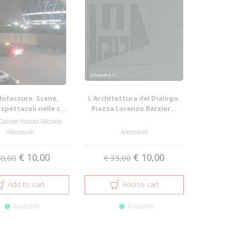
hitecture. Scene,
L'Architettura del Dialogo.
 spettacoli nelle c...
Piazza Lorenzo Berzier...
Davide;Nastasi Michele
Allemandi
Allemandi
€ 10,00
€ 10,00
30,00
€ 35,00
Add to cart
Add to cart
Available
Available