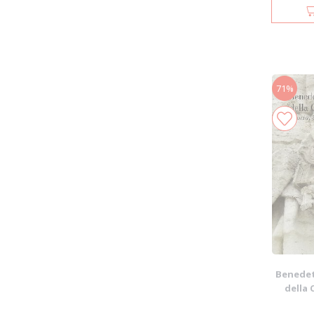
71%
Benedett
della 