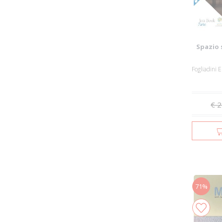
Spazio 
€ 2
71%