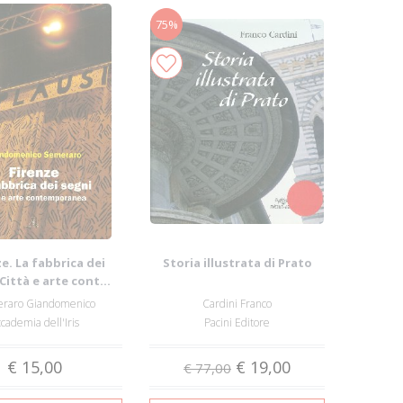
75%
e. La fabbrica dei
Storia illustrata di Prato
Città e arte cont...
raro Giandomenico
Cardini Franco
cademia dell'Iris
Pacini Editore
€ 15,00
€ 19,00
€ 77,00