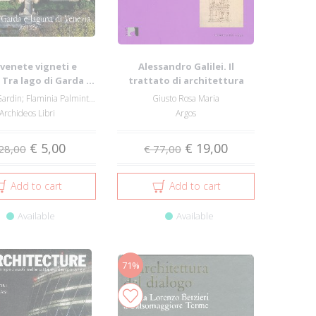
e venete vigneti e
Alessandro Galilei. Il
 Tra lago di Garda ...
trattato di architettura
Giancarlo Gardin; Flaminia Palminteri; Die...
Giusto Rosa Maria
Archideos Libri
Argos
€ 5,00
€ 19,00
28,00
€ 77,00
Add to cart
Add to cart
Available
Available
71%