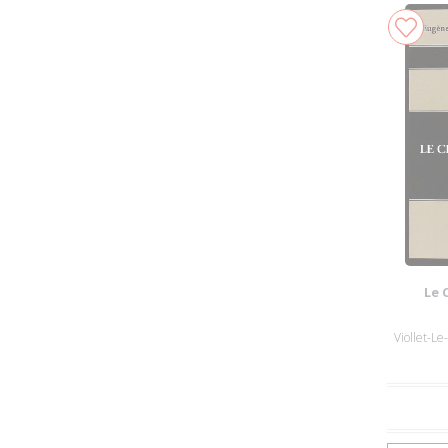
Le 
Viollet-