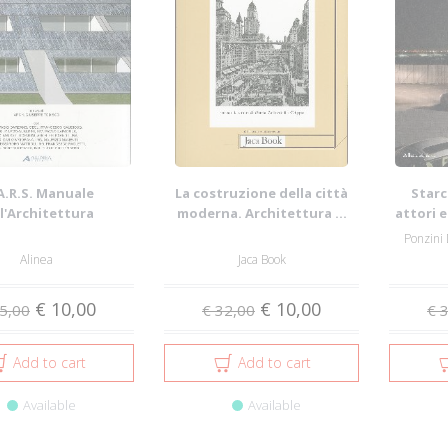
A.R.S. Manuale
La costruzione della città
Starc
l'Architettura
moderna. Architettura ...
attori e
idenziale So...
Ponzini 
Alinea
Jaca Book
€ 10,00
€ 10,00
5,00
€ 32,00
€ 
Add to cart
Add to cart
Available
Available