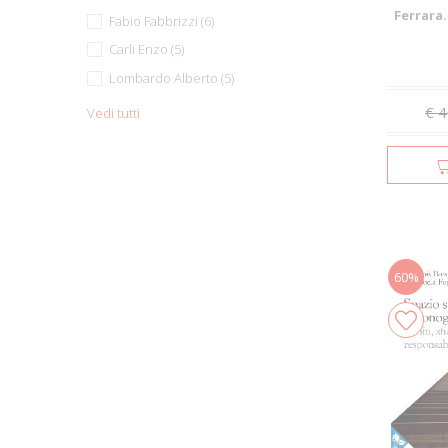
Ferrara.
Fabio Fabbrizzi (6)
Carli Enzo (5)
Lombardo Alberto (5)
€ 4
Vedi tutti
60%