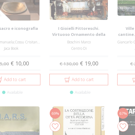
sacro e iconografia
I Gioielli Pittoreschi.
Vill
Virtuoso Ornamento della
cantine.
C...
Fogliadini Emanuela;Cossu Crisitano;Boespf...
Boschini Marco
Jaca Book
Centro Di
€ 10,00
€ 19,00
5,00
€ 130,00
€ 
Add to cart
Add to cart
Available
Available
69%
67%