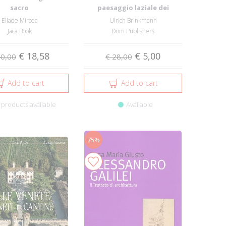
sacro
paesaggio laziale dei
pittori...
Eliade Mircea
Ulrich Brinkmann
Jaca Book
Dom Publishers
€ 18,58
€ 5,00
40,00
€ 28,00
Add to cart
Add to cart
 products available
Available
75%