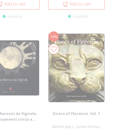
Add to cart
Add to cart
Available
Available
74%
Barozzi da Vignola.
Doors of Florence. Vol. 1
amenti critici a...
Martelli Jany L.; Eames Emma J.