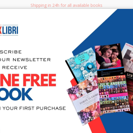
Shipping in 24h for all available books
i.it
Adv
SEARCH
NON FICTION
BOOKS FOR CHILDREN & YOUNG ADULTS
MANUALS - GU
Sea
Y
-
N°
24
om 1 to 24 on 5965