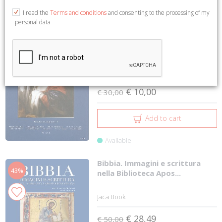
1 to 12 on 2025
1
2
3
4
5
I read the
Terms and conditions
and consenting to the processing of my
personal data
Valori Tattili. Numero 00.
67%
Gennaio-Giugno. 2011. Q...
Libro Co. Italia
€ 10,00
€ 30,00
Add to cart
Available
Bibbia. Immagini e scrittura
43%
nella Biblioteca Apos...
Jaca Book
€ 28,49
€ 50,00