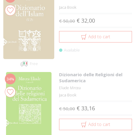
Jaca Book
€ 32,00
€ 50,00
Add to cart
Available
Free
Dizionario delle Religioni del
34%
Sudamerica
Eliade Mircea
Jaca Book
€ 33,16
€ 50,00
Add to cart