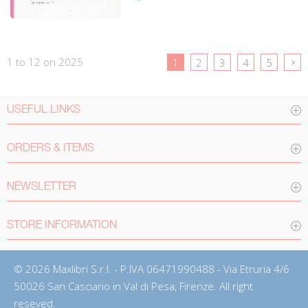
1 to 12 on 2025
1
2
3
4
5
USEFUL LINKS
ORDERS & ITEMS
NEWSLETTER
STORE INFORMATION
© 2026 Maxlibri S.r.l. - P.IVA 06471990488 - Via Etruria 4/6
50026 San Casciano in Val di Pesa, Firenze. All right
reseved.