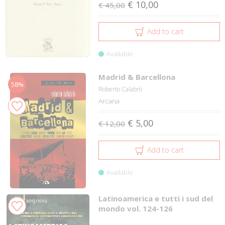
€ 10,00
€ 45,00
Add to cart
Available
Madrid & Barcellona
58%
Roberto Calabrò
Arcana
€ 5,00
€ 12,00
Add to cart
Available
Latinoamerica e tutti i sud del
mondo vol. 124-126