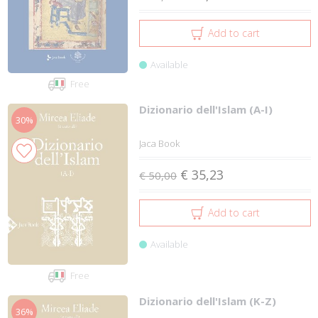
Add to cart
Available
Free
Dizionario dell'Islam (A-I)
30%
Jaca Book
€ 35,23
€ 50,00
Add to cart
Available
Free
Dizionario dell'Islam (K-Z)
36%