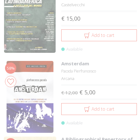
Castelvecchi
€ 15,00
Add to cart
Available
Amsterdam
58%
Pacoda Pierfrancesco
Arcana
€ 5,00
€ 12,00
Add to cart
Available
A Bibliographical Repertory of