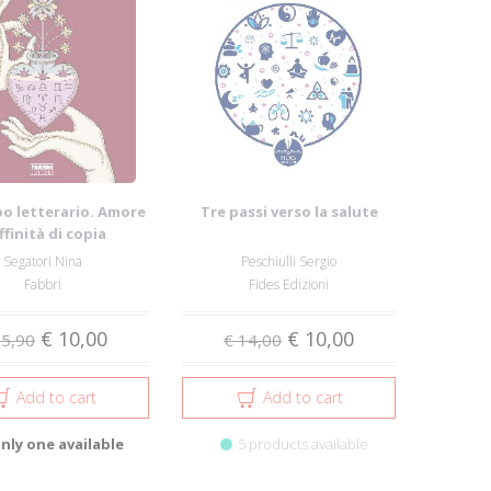
o letterario. Amore
Tre passi verso la salute
ffinità di copia
Segatori Nina
Peschiulli Sergio
Fabbri
Fides Edizioni
€ 10,00
€ 10,00
15,90
€ 14,00
Add to cart
Add to cart
nly one available
5 products available