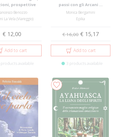
zioni, prospettive
passi con gli Arcani ...
rancesco Benozzo
Monica Bergamini
ni La Vela (Viareggio)
Epika
€ 12,00
€ 15,17
€ 16,00
Add to cart
Add to cart
 products available
3 products available