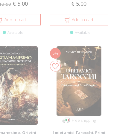
€ 5,00
€ 5,00
13,50
Add to cart
Add to cart
Available
Available
5%
Free shipping
amanesimo. Origini,
I miei amici Tarocchi. Primi