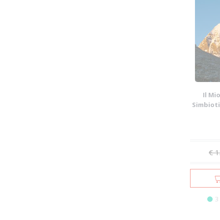
Il Mi
Simbiotic
€ 1
3