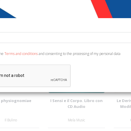
75%
63%
the
Terms and conditions
and consenting to the processing of my personal data
Free shipping
r physiognomiae
I Sensi e il Corpo. Libro con
Le Deri
CD Audio
Modif
Il Bulino
Mela Music