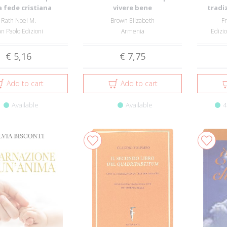
a fede cristiana
vivere bene
tradi
Rath Noel M.
Brown Elizabeth
F
n Paolo Edizioni
Armenia
Edizio
€ 5,16
€ 7,75
Add to cart
Add to cart
Available
Available
4