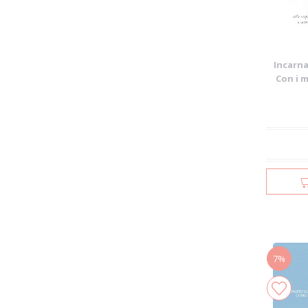
Incarna
Con i m
7%