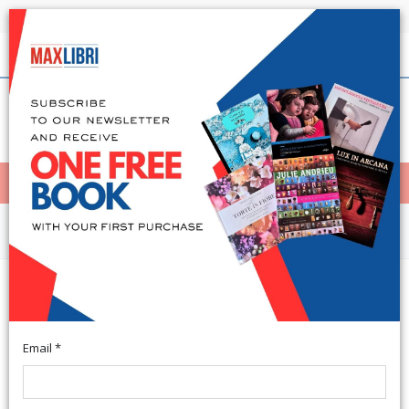
Shipping in 24h for all available books
English
(0)
(
0
)
< Home
MENÙ
Arts and Architecture
Sentieri sostenibili. Parco della
Majella. Ediz. italiana e inglese
Email *
Italian and English Text. Milano, 2015; bound, pp. 122, 70 col.
ill., cm 12x24.