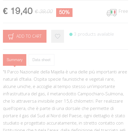
€ 19,40
Free
€ 39,00
50%
3 products available
ADD TO CART
Summary
Data sheet
"Il Parco Nazionale della Majella è una delle più importanti aree
naturali d'Italia. Ospita specie faunistiche e vegetali rare,
alcune uniche, e accoglie al tempo stesso un'importante
infrastruttura del gas, il metanodotto Campochiaro-Sulmona,
che lo attraversa invisibile per 15,6 chilometri. Per realizzare
quell'opera, che è parte di una dorsale che permette di
portare il gas dal Sud al Nord del Paese, ogni dettaglio è stato
studiato e progettato accuratamente, in stretto contatto con
l'istituzione che tutela l'area: dalla definizione del tracciato agli