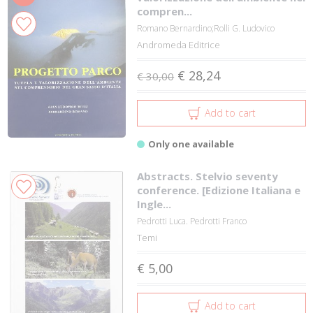
compren...
Romano Bernardino;Rolli G. Ludovico
Andromeda Editrice
€ 28,24
€ 30,00
Add to cart
Only one available
Abstracts. Stelvio seventy
conference. [Edizione Italiana e
Ingle...
Pedrotti Luca. Pedrotti Franco
Temi
€ 5,00
Add to cart