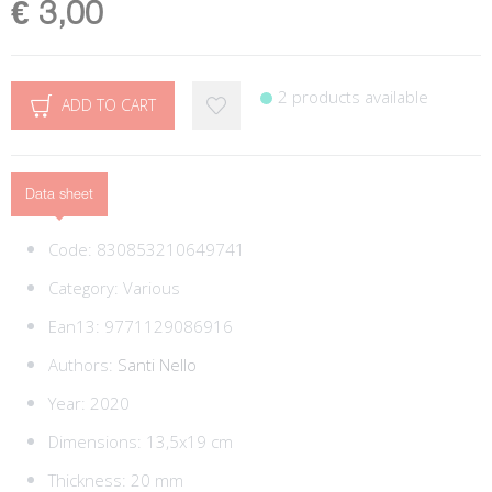
€ 3,00
2 products available
ADD TO CART
Data sheet
Code:
830853210649741
Category:
Various
Ean13:
9771129086916
Authors:
Santi Nello
Year: 2020
Dimensions: 13,5x19 cm
Thickness: 20 mm