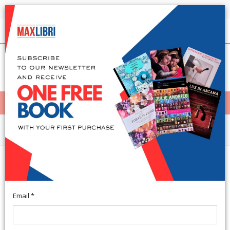
Shipping in 24h for all available books
English
(0)
(
0
)
< Home
MENÙ
Various
Il Barbiere di Siviglia. Un Palco
all'Opera. Gioachino Rossini. DVD
Email *
2020; cm 13,5x19. (Un Palco all'Opera).