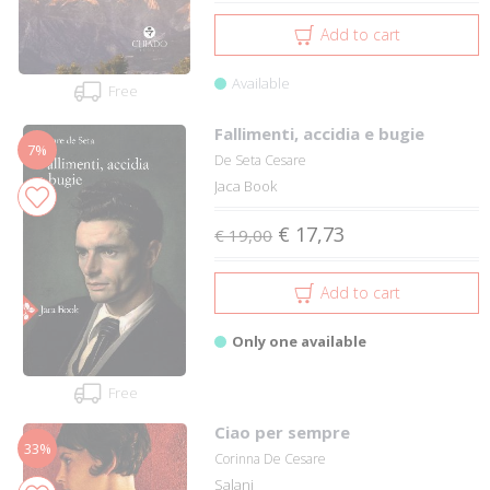
Add to cart
Available
Free
Fallimenti, accidia e bugie
7%
De Seta Cesare
Jaca Book
€ 17,73
€ 19,00
Add to cart
Only one available
Free
Ciao per sempre
33%
Corinna De Cesare
Salani