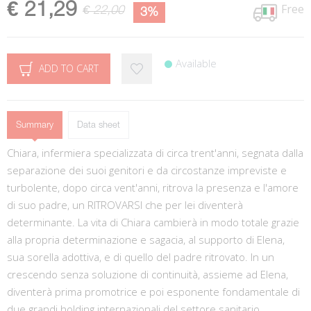
€ 21,29
Free
€ 22,00
3%
Available
ADD TO CART
Summary
Data sheet
Chiara, infermiera specializzata di circa trent'anni, segnata dalla
separazione dei suoi genitori e da circostanze impreviste e
turbolente, dopo circa vent'anni, ritrova la presenza e l'amore
di suo padre, un RITROVARSI che per lei diventerà
determinante. La vita di Chiara cambierà in modo totale grazie
alla propria determinazione e sagacia, al supporto di Elena,
sua sorella adottiva, e di quello del padre ritrovato. In un
crescendo senza soluzione di continuità, assieme ad Elena,
diventerà prima promotrice e poi esponente fondamentale di
due grandi holding internazionali del settore sanitario,