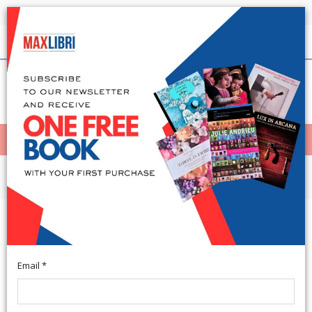
Shipping in 24h for all available books
English
(0)
(
0
)
< Home
MENÙ
Education and Training
Ritrovarsi. Dal prologo all'incarico
di attività formativa Volume I
Email *
Roma, 2019; br., pp. 698, cm 16x24. (Viaggi nella finzione).