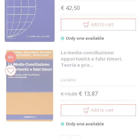
€ 42,50
Add to cart
Only one available
La media-conciliazione:
8%
opportunità e falsi timori.
Teoria e pra...
Luciano
€ 13,87
€ 15,00
Add to cart
Only one available