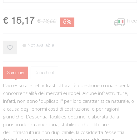
€ 15,17
Free
€ 16,00
5%
Not available
Summary
Data sheet
L'accesso alle reti infrastrutturali è questione cruciale per la
concorrenzialità dei mercati europei. Alcune infrastrutture,
infatti, non sono "duplicabili" per loro caratteristica naturale, o
a causa degli enormi costi di costruzione, o per ragioni
giuridiche. L'essential facilities doctrine, elaborata dalla
giurisprudenza americana, stabilisce che il titolare
dell'infrastruttura non duplicabile, la cosiddetta "essential
facility", in talune circostanze può essere obbligato a