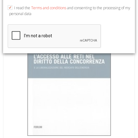
diritti. Saggi. 3).
I read the
Terms and conditions
and consenting to the processing of my
personal data